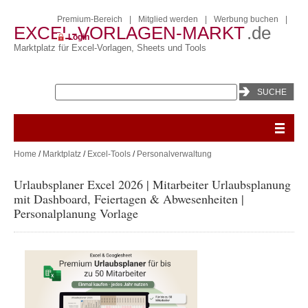
Premium-Bereich
|
Mitglied werden
|
Werbung buchen
|
EXCEL-VORLAGEN-MARKT
.de
Login
Marktplatz für Excel-Vorlagen, Sheets und Tools
Home
/
Marktplatz
/
Excel-Tools
/
Personalverwaltung
Urlaubsplaner Excel 2026 | Mitarbeiter Urlaubsplanung
mit Dashboard, Feiertagen & Abwesenheiten |
Personalplanung Vorlage