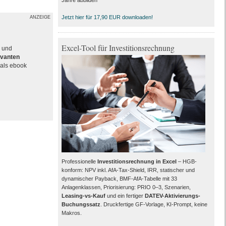
Jahre abbilden
Jetzt hier für 17,90 EUR downloaden!
ANZEIGE
Excel-Tool für Investitionsrechnung
e und
evanten
als ebook
Professionelle
Investitionsrechnung in Excel
– HGB-
konform: NPV inkl. AfA-Tax-Shield, IRR, statischer und
dynamischer Payback, BMF-AfA-Tabelle mit 33
Anlagenklassen, Priorisierung: PRIO 0–3, Szenarien,
Leasing-vs-Kauf
und ein fertiger
DATEV-Aktivierungs-
Buchungssatz
. Druckfertige GF-Vorlage, KI-Prompt, keine
Makros.