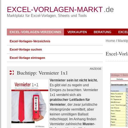
EXCEL-VORLAGEN-MARKT
.de
Marktplatz für Excel-Vorlagen, Sheets und Tools
EXCEL-VORLAGEN-VERZEICHNIS
VERKAUFEN
BERATUNG
EXCE
Home
/
Marktp
Excel-Vorlagen-Verzeichnis
Excel-Vorlage suchen
Excel-Vor
Excel-Vorlage eintragen
ANZEIGE
Buchtipp: Vermieter 1x1
Vermieter sein ist nicht leicht.
Es gibt viel zu regeln und
Einiges zu beachten. Vermieter
1x1 versteht sich als
praktischer Leitfaden für
Vermieter
, der zwar juristische
Hintergründe vermittelt, aber
keinen unnötigen Ballast
mitschleppt. Im Anhang finden
Vermieter zahlreiche
Muster-