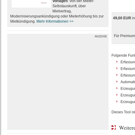
Vorlagen
: Von der Mieter-
Selbstauskunft, über
Mietvertrag,
Modernisierungsankündigung oder Mieterhöhung bis zur
49,00 EUR
i
Mietkündigung.
Mehr Informationen >>
Für Premium-
ANZEIGE
Folgende Funkt
Erfassun
Erfassun
Erfassun
Automat
Erzeugun
Erzeugun
Erzeugu
Dieses Tool i
Weitere