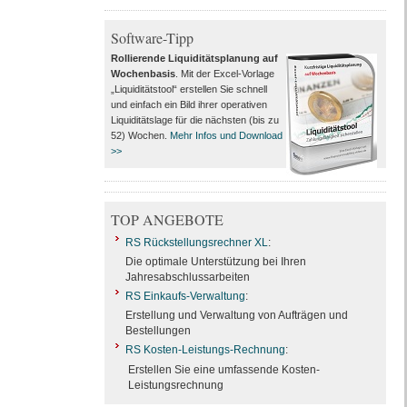
Software-Tipp
Rollierende Liquiditätsplanung auf
Wochenbasis
. Mit der Excel-Vorlage
„Liquiditätstool“ erstellen Sie schnell
und einfach ein Bild ihrer operativen
Liquiditätslage für die nächsten (bis zu
52) Wochen.
Mehr Infos und Download
>>
TOP ANGEBOTE
RS Rückstellungsrechner XL
:
Die optimale Unterstützung bei Ihren
Jahresabschlussarbeiten
RS Einkaufs-Verwaltung
:
Erstellung und Verwaltung von Aufträgen und
Bestellungen
RS Kosten-Leistungs-Rechnung
:
Erstellen Sie eine umfassende Kosten-
Leistungsrechnung