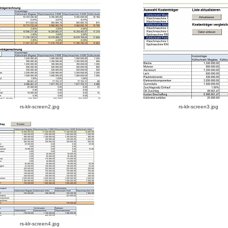
rs-klr-screen2.jpg
rs-klr-screen3.jpg
rs-klr-screen4.jpg