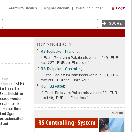
Premium-Bereich
|
Mitglied werden
|
Werbung buchen
|
Login
TOP ANGEBOTE
RS Toolpaket - Planung
:
4 Excel-Tools zum Paketpreis von nur 149,- EUR
statt 227,- EUR bei Einzelkauf
RS Toolpaket - Controlling
:
6 Excel-Tools zum Paketpreis von nur 189,- EUR
e eine
statt 286,- EUR bei Einzelkauf
rechnung (KLR)
RS FiBu Paket
:
ktur kann die
8 Excel-Tools zum Paketpreis von nur 39,- EUR
 Excel
leicht an
statt 49,- EUR bei Einzelkauf
epasst werden.
en Überblick
nkosten Ihrer
tenträger.
ANZEIGE
en automatisch
l auf