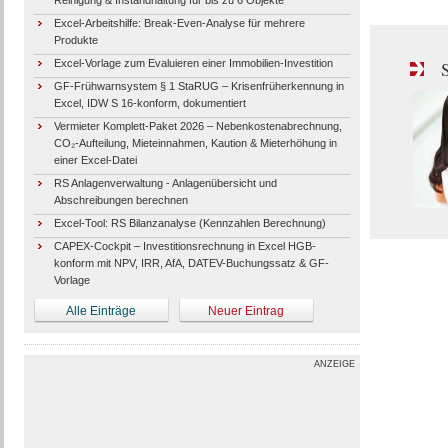
Reinigung & Instandhaltung für bis zu 6 Objekte
Excel-Arbeitshilfe: Break-Even-Analyse für mehrere
Produkte
Excel-Vorlage zum Evaluieren einer Immobilien-Investition
S
GF-Frühwarnsystem § 1 StaRUG – Krisenfrüherkennung in
Excel, IDW S 16-konform, dokumentiert
Vermieter Komplett-Paket 2026 – Nebenkostenabrechnung,
CO₂-Aufteilung, Mieteinnahmen, Kaution & Mieterhöhung in
einer Excel-Datei
RS Anlagenverwaltung - Anlagenübersicht und
Abschreibungen berechnen
Excel-Tool: RS Bilanzanalyse (Kennzahlen Berechnung)
CAPEX-Cockpit – Investitionsrechnung in Excel HGB-
konform mit NPV, IRR, AfA, DATEV-Buchungssatz & GF-
Vorlage
Alle Einträge
Neuer Eintrag
ANZEIGE