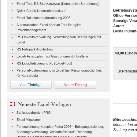
Excel-Tool: RS Bilanzanalyse (Kennzahlen Berechnung)
Betriebssys
Quick Check Unternehmenskauf
Office-Versio
Excel Reisekostenabrechnung 2025
Sonstige Vor
Automatisches Excel Kanban Tool für agiles
Autor:
Projektmanagement
Bestellnumm
RS Einkaufsverwaltung- Verwaltung von Bestellungen mit
Excel
RS Fuhrpark-Controlling
49,00 EUR
i
Excel- Finanzplan Tool Gastronomie & Hotellerie
RS Liquiditätsplanung XL (Excel-Tool)
Personalkostenplanung in Excel (mit Planungsmöglichkeit
Für Premium-
für Kurzarbeit)
Alle Einträge
Neuer Eintrag
Neueste Excel-Vorlagen
Zahlungsabgleich PRO
Bitte beachte
Excel Mietplaner
können dort a
Ferienwohnung Komplett-Paket 2026 – Belegungskalender,
Zahlung von d
Buchungsverwaltung, Wirtschaftlichkeit, Rechnung,