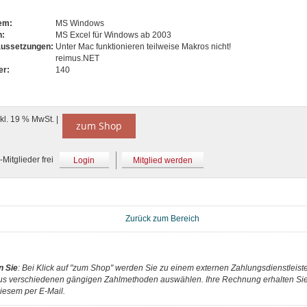
tem:
MS Windows
n:
MS Excel für Windows ab 2003
aussetzungen:
Unter Mac funktionieren teilweise Makros nicht!
reimus.NET
er:
140
nkl. 19 % MwSt. |
zum Shop
Mitglieder frei
Login
Mitglied werden
Zurück zum Bereich
n Sie
: Bei Klick auf "zum Shop" werden Sie zu einem externen Zahlungsdienstleister
us verschiedenen gängigen Zahlmethoden auswählen. Ihre Rechnung erhalten Sie 
iesem per E-Mail.