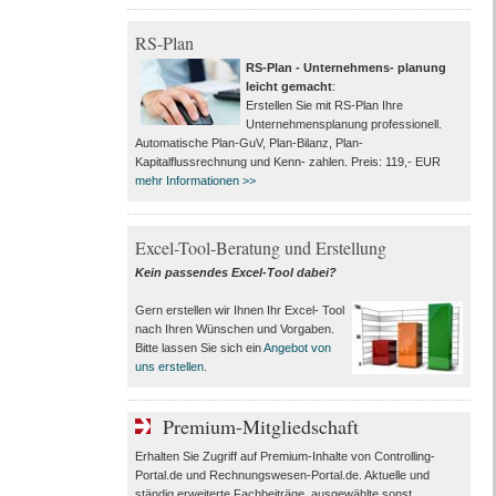
RS-Plan
RS-Plan - Unternehmens- planung
leicht gemacht
:
Erstellen Sie mit RS-Plan Ihre
Unternehmensplanung professionell.
Automatische Plan-GuV, Plan-Bilanz, Plan-
Kapitalflussrechnung und Kenn- zahlen. Preis: 119,- EUR
mehr Informationen >>
Excel-Tool-Beratung und Erstellung
Kein passendes
Excel-Tool
dabei?
Gern erstellen wir Ihnen Ihr Excel- Tool
nach Ihren Wünschen und Vorgaben.
Bitte lassen Sie sich ein
Angebot von
uns erstellen
.
Premium-Mitgliedschaft
Erhalten Sie Zugriff auf Premium-Inhalte von Controlling-
Portal.de und Rechnungswesen-Portal.de. Aktuelle und
ständig erweiterte Fachbeiträge, ausgewählte sonst