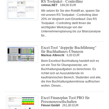
RS Toolpaket - Controlling
reimus.NET
189,00 EUR
Wir setzen für Sie den Rotstift an, sparen Sie
mit unsrem RS Toolpaket - Controlling über
20% im Vergleich zum Einzelkauf. Das RS
Toolpaket - Controlling stellt Ihnen die
wichtigsten Werkzeuge von der
Unternehmensplanung bis zur Bilanzanalyse
für...
Excel-Tool "doppelte Buchführung"
für Buchhaltungs-Übungen
Markus Albrecht
6,00 EUR
Beim Exceltool Buchhaltung handelt sich es
um ein Tool für Übungszwecke, um
Buchhaltungsaufgaben zu berechnen. Es
richtet sich an Auszubildende im
kaufmännischen Bereich, Studenten und alle,
die ihre Buchhaltungskenntnisse auffrischen
wollen. Dieses...
Excel Finanzplan Tool PRO für
Personengesellschaften
Fimovi GmbH
261,80 EUR