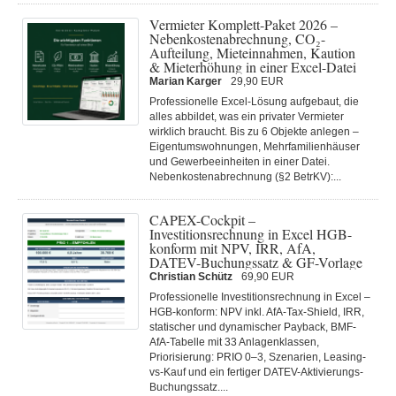
Vermieter Komplett-Paket 2026 –
Nebenkostenabrechnung, CO₂-
Aufteilung, Mieteinnahmen, Kaution
& Mieterhöhung in einer Excel-Datei
Marian Karger
29,90 EUR
Professionelle Excel-Lösung aufgebaut, die
alles abbildet, was ein privater Vermieter
wirklich braucht. Bis zu 6 Objekte anlegen –
Eigentumswohnungen, Mehrfamilienhäuser
und Gewerbeeinheiten in einer Datei.
Nebenkostenabrechnung (§2 BetrKV):...
CAPEX-Cockpit –
Investitionsrechnung in Excel HGB-
konform mit NPV, IRR, AfA,
DATEV-Buchungssatz & GF-Vorlage
Christian Schütz
69,90 EUR
Professionelle Investitionsrechnung in Excel –
HGB-konform: NPV inkl. AfA-Tax-Shield, IRR,
statischer und dynamischer Payback, BMF-
AfA-Tabelle mit 33 Anlagenklassen,
Priorisierung: PRIO 0–3, Szenarien, Leasing-
vs-Kauf und ein fertiger DATEV-Aktivierungs-
Buchungssatz....