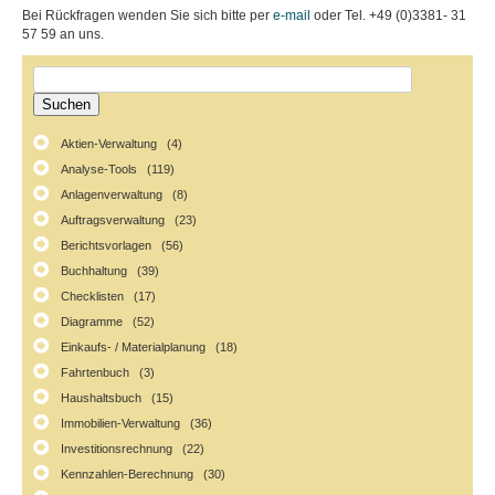
Bei Rückfragen wenden Sie sich bitte per
e-mail
oder Tel. +49 (0)3381- 31
57 59 an uns.
Aktien-Verwaltung (4)
Analyse-Tools (119)
Anlagenverwaltung (8)
Auftragsverwaltung (23)
Berichtsvorlagen (56)
Buchhaltung (39)
Checklisten (17)
Diagramme (52)
Einkaufs- / Materialplanung (18)
Fahrtenbuch (3)
Haushaltsbuch (15)
Immobilien-Verwaltung (36)
Investitionsrechnung (22)
Kennzahlen-Berechnung (30)