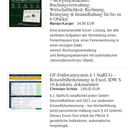
Buchungsverwaltung,
Wirtschaftlichkeit, Rechnung,
Reinigung & Instandhaltung für bis zu
6 Objekte
Marian Karger
34,90 EUR
Eine praxiserprobte Excel- Lösung, die alle
zentralen Aufgaben der Vermietung eines
Ferienhauses bzw. einer Ferienwohnung in
einer einzigen Datei
vereint. Buchungsverwaltung
und Belegungskalender mit automatischer
Jahresübersicht pro Objekt...
GF-Frühwarnsystem § 1 StaRUG –
Krisenfrüherkennung in Excel, IDW S
16-konform, dokumentiert
Christian Schütz
149,00 EUR
§ 1 StaRUG verpflichtet jeden GmbH-
Geschäftsführer seit 2021 zur laufenden
Krisenfrüherkennung – bei Nichterfüllung
droht persönliche Haftung nach § 43 GmbHG.
Dieses Excel-Tool erfüllt die Pflicht: 6
gesetzliche Indikatoren, automatische
Ampellogik...