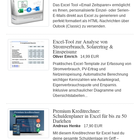
Das Excel Tool «Email Zeitsparer» ermöglicht
es Ihnen, personalisierte Einzel- oder Serien-
E-Mails direkt aus Excel zu generieren und
perfekt formatiert als HTML-Nachrichten über
Outook (Classic) zu versenden.
Excel-Tool zur Analyse von
Stromverbrauch, Solarertrag &
Einspeisung
Oliver Emrich
14,99 EUR
Praktisches Excel-Template zur Erfassung von
Stromverbrauch, PV-Ertrag und
Netzeinspeisung. Automatische Berechnung
wichtiger Kennzahlen wie Autarkiegrad,
Eigenverbrauchsquote und Ersparnis.
Inklusive anschaulicher Diagramme und
Übersichtstabellen...
Premium Kreditrechner:
Schuldenplaner in Excel für bis zu 50
Darlehen
Andreas Henke
17,90 EUR
Mit diesem Kreditrechner für Excel hast du
deine gesamte Schuldenlage im Griff –