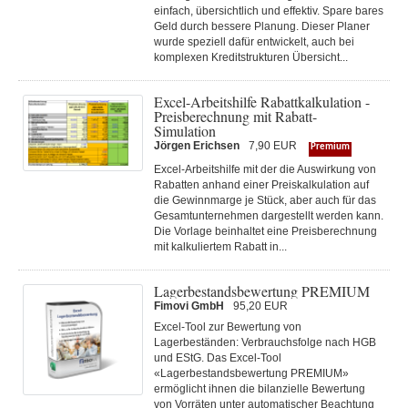
einfach, übersichtlich und effektiv. Spare bares
Geld durch bessere Planung. Dieser Planer
wurde speziell dafür entwickelt, auch bei
komplexen Kreditstrukturen Übersicht...
Excel-Arbeitshilfe Rabattkalkulation -
Preisberechnung mit Rabatt-
Simulation
Jörgen Erichsen
7,90 EUR
Premium
Excel-Arbeitshilfe mit der die Auswirkung von
Rabatten anhand einer Preiskalkulation auf
die Gewinnmarge je Stück, aber auch für das
Gesamtunternehmen dargestellt werden kann.
Die Vorlage beinhaltet eine Preisberechnung
mit kalkuliertem Rabatt in...
Lagerbestandsbewertung PREMIUM
Fimovi GmbH
95,20 EUR
Excel-Tool zur Bewertung von
Lagerbeständen: Verbrauchsfolge nach HGB
und EStG. Das Excel-Tool
«Lagerbestandsbewertung PREMIUM»
ermöglicht ihnen die bilanzielle Bewertung
von Vorräten unter automatischer Beachtung