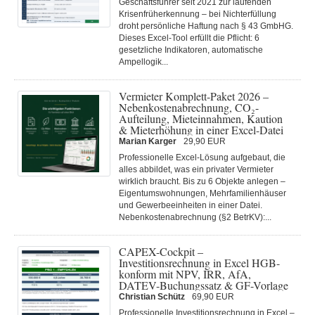
Geschäftsführer seit 2021 zur laufenden
Krisenfrüherkennung – bei Nichterfüllung
droht persönliche Haftung nach § 43 GmbHG.
Dieses Excel-Tool erfüllt die Pflicht: 6
gesetzliche Indikatoren, automatische
Ampellogik...
Vermieter Komplett-Paket 2026 –
Nebenkostenabrechnung, CO₂-
Aufteilung, Mieteinnahmen, Kaution
& Mieterhöhung in einer Excel-Datei
Marian Karger
29,90 EUR
Professionelle Excel-Lösung aufgebaut, die
alles abbildet, was ein privater Vermieter
wirklich braucht. Bis zu 6 Objekte anlegen –
Eigentumswohnungen, Mehrfamilienhäuser
und Gewerbeeinheiten in einer Datei.
Nebenkostenabrechnung (§2 BetrKV):...
CAPEX-Cockpit –
Investitionsrechnung in Excel HGB-
konform mit NPV, IRR, AfA,
DATEV-Buchungssatz & GF-Vorlage
Christian Schütz
69,90 EUR
Professionelle Investitionsrechnung in Excel –