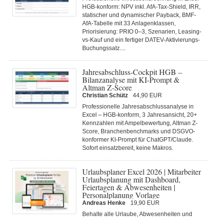
HGB-konform: NPV inkl. AfA-Tax-Shield, IRR,
statischer und dynamischer Payback, BMF-
AfA-Tabelle mit 33 Anlagenklassen,
Priorisierung: PRIO 0–3, Szenarien, Leasing-
vs-Kauf und ein fertiger DATEV-Aktivierungs-
Buchungssatz....
Jahresabschluss-Cockpit HGB –
Bilanzanalyse mit KI-Prompt &
Altman Z-Score
Christian Schütz
44,90 EUR
Professionelle Jahresabschlussanalyse in
Excel – HGB-konform, 3 Jahresansicht, 20+
Kennzahlen mit Ampelbewertung, Altman Z-
Score, Branchenbenchmarks und DSGVO-
konformer KI-Prompt für ChatGPT/Claude.
Sofort einsatzbereit, keine Makros.
Urlaubsplaner Excel 2026 | Mitarbeiter
Urlaubsplanung mit Dashboard,
Feiertagen & Abwesenheiten |
Personalplanung Vorlage
Andreas Henke
19,90 EUR
Behalte alle Urlaube, Abwesenheiten und