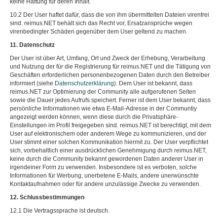
keine Haftung für deren Inhalt.
10.2 Der User haftet dafür, dass die von ihm übermittelten Dateien virenfrei
sind. reimus.NET behält sich das Recht vor, Ersatzansprüche wegen
virenbedingter Schäden gegenüber dem User geltend zu machen.
11. Datenschutz
Der User ist über Art, Umfang, Ort und Zweck der Erhebung, Verarbeitung
und Nutzung der für die Registrierung für reimus.NET und die Tätigung von
Geschäften erforderlichen personenbezogenen Daten durch den Betreiber
informiert (siehe
Datenschutzerklärung
). Dem User ist bekannt, dass
reimus.NET zur Optimierung der Community alle aufgerufenen Seiten
sowie die Dauer jedes Aufrufs speichert. Ferner ist dem User bekannt, dass
persönliche Informationen wie etwa E-Mail-Adresse in der Communtiy
angezeigt werden können, wenn diese durch die Privatsphäre-
Einstellungen im Profil freigegeben sind. reimus.NET ist berechtigt, mit dem
User auf elektronischem oder anderem Wege zu kommunizieren, und der
User stimmt einer solchen Kommunikation hiermit zu. Der User verpflichtet
sich, vorbehaltlich einer ausdrücklichen Genehmigung durch reimus.NET,
keine durch die Community bekannt gewordenen Daten anderer User in
irgendeiner Form zu verwenden. Insbesondere ist es verboten, solche
Informationen für Werbung, unerbetene E-Mails, andere unerwünschte
Kontaktaufnahmen oder für andere unzulässige Zwecke zu verwenden.
12. Schlussbestimmungen
12.1 Die Vertragssprache ist deutsch.