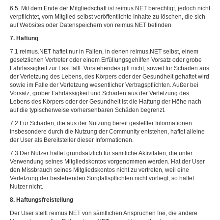
6.5. Mit dem Ende der Mitgliedschaft ist reimus.NET berechtigt, jedoch nicht
verpflichtet, vom Mitglied selbst veröffentlichte Inhalte zu löschen, die sich
auf Websites oder Datenspeichern von reimus.NET befinden
7. Haftung
7.1 reimus.NET haftet nur in Fällen, in denen reimus.NET selbst, einem
gesetzlichen Vertreter oder einem Erfüllungsgehilfen Vorsatz oder grobe
Fahrlässigkeit zur Last fällt. Vorstehendes gilt nicht, soweit für Schäden aus
der Verletzung des Lebens, des Körpers oder der Gesundheit gehaftet wird
sowie im Falle der Verletzung wesentlicher Vertragspflichten. Außer bei
Vorsatz, grober Fahrlässigkeit und Schäden aus der Verletzung des
Lebens des Körpers oder der Gesundheit ist die Haftung der Höhe nach
auf die typischerweise vorhersehbaren Schäden begrenzt.
7.2 Für Schäden, die aus der Nutzung bereit gestellter Informationen
insbesondere durch die Nutzung der Community entstehen, haftet alleine
der User als Bereitsteller dieser Informationen.
7.3 Der Nutzer haftet grundsätzlich für sämtliche Aktivitäten, die unter
Verwendung seines Mitgliedskontos vorgenommen werden. Hat der User
den Missbrauch seines Mitgliedskontos nicht zu vertreten, weil eine
Verletzung der bestehenden Sorgfaltspflichten nicht vorliegt, so haftet
Nutzer nicht.
8. Haftungsfreistellung
Der User stellt reimus.NET von sämtlichen Ansprüchen frei, die andere