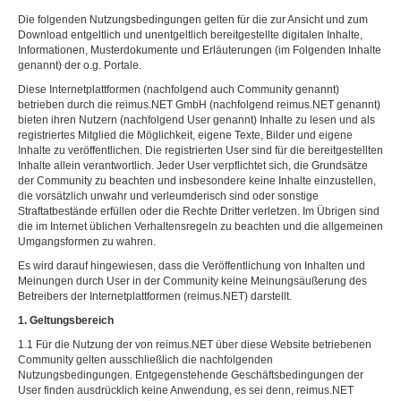
Die folgenden Nutzungsbedingungen gelten für die zur Ansicht und zum
Download entgeltlich und unentgeltlich bereitgestellte digitalen Inhalte,
Informationen, Musterdokumente und Erläuterungen (im Folgenden Inhalte
genannt) der o.g. Portale.
Diese Internetplattformen (nachfolgend auch Community genannt)
betrieben durch die reimus.NET GmbH (nachfolgend reimus.NET genannt)
bieten ihren Nutzern (nachfolgend User genannt) Inhalte zu lesen und als
registriertes Mitglied die Möglichkeit, eigene Texte, Bilder und eigene
Inhalte zu veröffentlichen. Die registrierten User sind für die bereitgestellten
Inhalte allein verantwortlich. Jeder User verpflichtet sich, die Grundsätze
der Community zu beachten und insbesondere keine Inhalte einzustellen,
die vorsätzlich unwahr und verleumderisch sind oder sonstige
Straftatbestände erfüllen oder die Rechte Dritter verletzen. Im Übrigen sind
die im Internet üblichen Verhaltensregeln zu beachten und die allgemeinen
Umgangsformen zu wahren.
Es wird darauf hingewiesen, dass die Veröffentlichung von Inhalten und
Meinungen durch User in der Community keine Meinungsäußerung des
Betreibers der Internetplattformen (reimus.NET) darstellt.
1. Geltungsbereich
1.1 Für die Nutzung der von reimus.NET über diese Website betriebenen
Community gelten ausschließlich die nachfolgenden
Nutzungsbedingungen. Entgegenstehende Geschäftsbedingungen der
User finden ausdrücklich keine Anwendung, es sei denn, reimus.NET