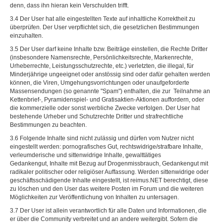
denn, dass ihn hieran kein Verschulden trifft.
3.4 Der User hat alle eingestellten Texte auf inhaltliche Korrektheit zu
überprüfen. Der User verpflichtet sich, die gesetzlichen Bestimmungen
einzuhalten.
3.5 Der User darf keine Inhalte bzw. Beiträge einstellen, die Rechte Dritter
(insbesondere Namensrechte, Persönlichkeitsrechte, Markenrechte,
Urheberrechte, Leistungsschutzrechte, etc.) verletzten, die illegal, für
Minderjährige ungeeignet oder anstössig sind oder dafür gehalten werden
können, die Viren, Umgehungsvorrichtungen oder unaufgeforderte
Massensendungen (so genannte "Spam") enthalten, die zur Teilnahme an
Kettenbrief-, Pyramidenspiel- und Gratisaktien-Aktionen auffordern, oder
die kommerzielle oder sonst werbliche Zwecke verfolgen. Der User hat
bestehende Urheber und Schutzrechte Dritter und strafrechtliche
Bestimmungen zu beachten.
3.6 Folgende Inhalte sind nicht zulässig und dürfen vom Nutzer nicht
eingestellt werden: pornografisches Gut, rechtswidrige/strafbare Inhalte,
verleumderische und sittenwidrige Inhalte, gewalttätiges
Gedankengut, Inhalte mit Bezug auf Drogenmissbrauch, Gedankengut mit
radikaler politischer oder religiöser Auffassung. Werden sittenwidrige oder
geschäftsschädigende Inhalte eingestellt, ist reimus.NET berechtigt, diese
zu löschen und den User das weitere Posten im Forum und die weiteren
Möglichkeiten zur Veröffentlichung von Inhalten zu untersagen.
3.7 Der User ist allein verantwortlich für alle Daten und Informationen, die
er über die Community verbreitet und an andere weitergibt. Sofern die