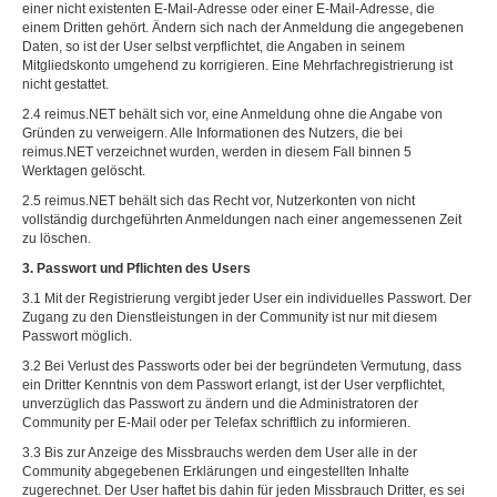
einer nicht existenten E-Mail-Adresse oder einer E-Mail-Adresse, die
einem Dritten gehört. Ändern sich nach der Anmeldung die angegebenen
Daten, so ist der User selbst verpflichtet, die Angaben in seinem
Mitgliedskonto umgehend zu korrigieren. Eine Mehrfachregistrierung ist
nicht gestattet.
2.4 reimus.NET behält sich vor, eine Anmeldung ohne die Angabe von
Gründen zu verweigern. Alle Informationen des Nutzers, die bei
reimus.NET verzeichnet wurden, werden in diesem Fall binnen 5
Werktagen gelöscht.
2.5 reimus.NET behält sich das Recht vor, Nutzerkonten von nicht
vollständig durchgeführten Anmeldungen nach einer angemessenen Zeit
zu löschen.
3. Passwort und Pflichten des Users
3.1 Mit der Registrierung vergibt jeder User ein individuelles Passwort. Der
Zugang zu den Dienstleistungen in der Community ist nur mit diesem
Passwort möglich.
3.2 Bei Verlust des Passworts oder bei der begründeten Vermutung, dass
ein Dritter Kenntnis von dem Passwort erlangt, ist der User verpflichtet,
unverzüglich das Passwort zu ändern und die Administratoren der
Community per E-Mail oder per Telefax schriftlich zu informieren.
3.3 Bis zur Anzeige des Missbrauchs werden dem User alle in der
Community abgegebenen Erklärungen und eingestellten Inhalte
zugerechnet. Der User haftet bis dahin für jeden Missbrauch Dritter, es sei