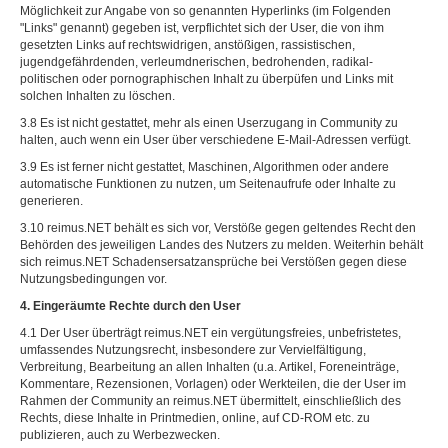
Möglichkeit zur Angabe von so genannten Hyperlinks (im Folgenden
"Links" genannt) gegeben ist, verpflichtet sich der User, die von ihm
gesetzten Links auf rechtswidrigen, anstößigen, rassistischen,
jugendgefährdenden, verleumdnerischen, bedrohenden, radikal-
politischen oder pornographischen Inhalt zu überpüfen und Links mit
solchen Inhalten zu löschen.
3.8 Es ist nicht gestattet, mehr als einen Userzugang in Community zu
halten, auch wenn ein User über verschiedene E-Mail-Adressen verfügt.
3.9 Es ist ferner nicht gestattet, Maschinen, Algorithmen oder andere
automatische Funktionen zu nutzen, um Seitenaufrufe oder Inhalte zu
generieren.
3.10 reimus.NET behält es sich vor, Verstöße gegen geltendes Recht den
Behörden des jeweiligen Landes des Nutzers zu melden. Weiterhin behält
sich reimus.NET Schadensersatzansprüche bei Verstößen gegen diese
Nutzungsbedingungen vor.
4. Eingeräumte Rechte durch den User
4.1 Der User überträgt reimus.NET ein vergütungsfreies, unbefristetes,
umfassendes Nutzungsrecht, insbesondere zur Vervielfältigung,
Verbreitung, Bearbeitung an allen Inhalten (u.a. Artikel, Foreneinträge,
Kommentare, Rezensionen, Vorlagen) oder Werkteilen, die der User im
Rahmen der Community an reimus.NET übermittelt, einschließlich des
Rechts, diese Inhalte in Printmedien, online, auf CD-ROM etc. zu
publizieren, auch zu Werbezwecken.