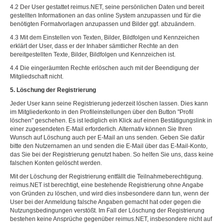
4.2 Der User gestattet reimus.NET, seine persönlichen Daten und bereit
gestellten Informationen an das online System anzupassen und für die
benötigten Formatvorlagen anzupassen und Bilder ggf. abzuändern.
4.3 Mit dem Einstellen von Texten, Bilder, Bildfolgen und Kennzeichen
erklärt der User, dass er der Inhaber sämtlicher Rechte an den
bereitgestellten Texte, Bilder, Bildfolgen und Kennzeichen ist.
4.4 Die eingeräumten Rechte erlöschen auch mit der Beendigung der
Mitgliedschaft nicht.
5. Löschung der Registrierung
Jeder User kann seine Registrierung jederzeit löschen lassen. Dies kann
im Mitgliederkonto in den Profileinstellungen über den Button "Profil
löschen" geschehen. Es ist lediglich ein Klick auf einen Bestätigungslink in
einer zugesendeten E-Mail erforderlich. Alternativ können Sie Ihren
Wunsch auf Löschung auch per E-Mail an uns senden. Geben Sie dafür
bitte den Nutzernamen an und senden die E-Mail über das E-Mail-Konto,
das Sie bei der Registrierung genutzt haben. So helfen Sie uns, dass keine
falschen Konten gelöscht werden.
Mit der Löschung der Registrierung entfällt die Teilnahmeberechtigung.
reimus.NET ist berechtigt, eine bestehende Registrierung ohne Angabe
von Gründen zu löschen, und wird dies insbesondere dann tun, wenn der
User bei der Anmeldung falsche Angaben gemacht hat oder gegen die
Nutzungsbedingungen verstößt. Im Fall der Löschung der Registrierung
bestehen keine Ansprüche gegenüber reimus.NET, insbesondere nicht auf