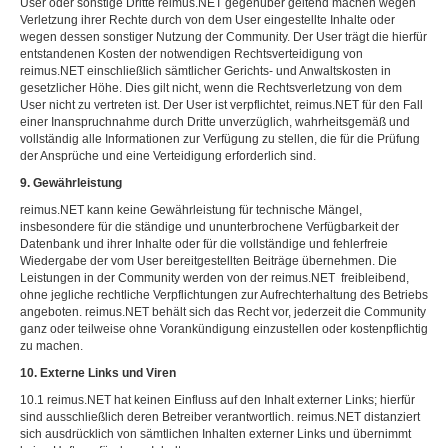
User oder sonstige Dritte reimus.NET gegenüber geltend machen wegen
Verletzung ihrer Rechte durch von dem User eingestellte Inhalte oder
wegen dessen sonstiger Nutzung der Community. Der User trägt die hierfür
entstandenen Kosten der notwendigen Rechtsverteidigung von
reimus.NET einschließlich sämtlicher Gerichts- und Anwaltskosten in
gesetzlicher Höhe. Dies gilt nicht, wenn die Rechtsverletzung von dem
User nicht zu vertreten ist. Der User ist verpflichtet, reimus.NET für den Fall
einer Inanspruchnahme durch Dritte unverzüglich, wahrheitsgemäß und
vollständig alle Informationen zur Verfügung zu stellen, die für die Prüfung
der Ansprüche und eine Verteidigung erforderlich sind.
9. Gewährleistung
reimus.NET kann keine Gewährleistung für technische Mängel,
insbesondere für die ständige und ununterbrochene Verfügbarkeit der
Datenbank und ihrer Inhalte oder für die vollständige und fehlerfreie
Wiedergabe der vom User bereitgestellten Beiträge übernehmen. Die
Leistungen in der Community werden von der reimus.NET freibleibend,
ohne jegliche rechtliche Verpflichtungen zur Aufrechterhaltung des Betriebs
angeboten. reimus.NET behält sich das Recht vor, jederzeit die Community
ganz oder teilweise ohne Vorankündigung einzustellen oder kostenpflichtig
zu machen.
10. Externe Links und Viren
10.1 reimus.NET hat keinen Einfluss auf den Inhalt externer Links; hierfür
sind ausschließlich deren Betreiber verantwortlich. reimus.NET distanziert
sich ausdrücklich von sämtlichen Inhalten externer Links und übernimmt