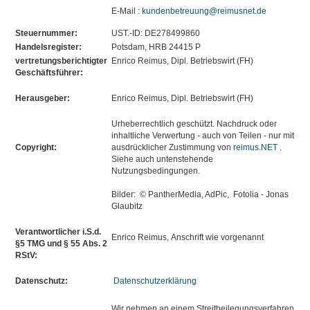
E-Mail :
k
undenbetreuung@reimusnet.de
Steuernummer:
UST.-ID: DE278499860
Handelsregister:
Potsdam, HRB 24415 P
vertretungsberichtigter
Enrico Reimus, Dipl. Betriebswirt (FH)
Geschäftsführer:
Herausgeber:
Enrico Reimus, Dipl. Betriebswirt (FH)
Urheberrechtlich geschützt. Nachdruck oder
inhaltliche Verwertung - auch von Teilen - nur mit
Copyright:
ausdrücklicher Zustimmung von
reimus.NET
.
Siehe auch untenstehende
Nutzungsbedingungen.
Bilder: © PantherMedia, AdPic, Fotolia - Jonas
Glaubitz
Verantwortlicher i.S.d.
Enrico Reimus, Anschrift wie vorgenannt
§5 TMG und § 55 Abs. 2
RStV:
Datenschutz:
Datenschutzerklärung
Wir nehmen an einem Streitbeilegungsverfahren