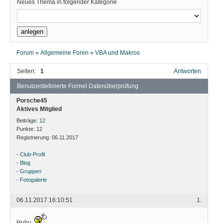
Neues Thema in folgender Kategorie
Forum
»
Allgemeine Foren
»
VBA und Makros
Seiten:
1
Antworten
Benutzerdefinierte Formel Datenüberprüfung
Porsche45
Aktives Mitglied
Beiträge:
12
Punkte:
12
Registrierung:
06.11.2017
-
Club-Profil
-
Blog
-
Gruppen
-
Fotogalerie
06.11.2017 16:10:51
1.
Huhu