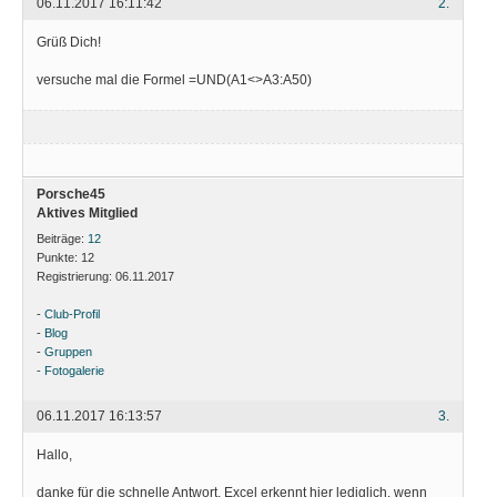
06.11.2017 16:11:42
2.
Grüß Dich!
versuche mal die Formel =UND(A1<>A3:A50)
Porsche45
Aktives Mitglied
Beiträge:
12
Punkte:
12
Registrierung:
06.11.2017
-
Club-Profil
-
Blog
-
Gruppen
-
Fotogalerie
06.11.2017 16:13:57
3.
Hallo,
danke für die schnelle Antwort. Excel erkennt hier lediglich, wenn