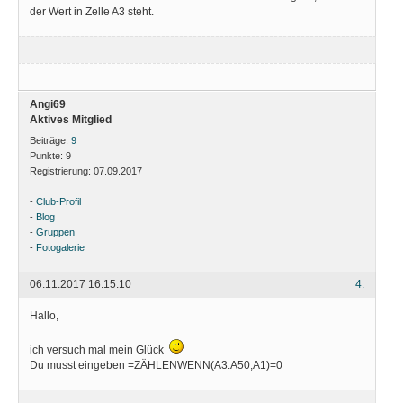
der Wert in Zelle A3 steht.
Angi69
Aktives Mitglied
Beiträge:
9
Punkte:
9
Registrierung:
07.09.2017
-
Club-Profil
-
Blog
-
Gruppen
-
Fotogalerie
06.11.2017 16:15:10
4.
Hallo,
ich versuch mal mein Glück
Du musst eingeben =ZÄHLENWENN(A3:A50;A1)=0