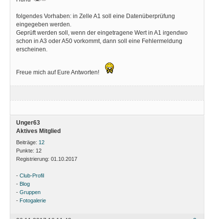
folgendes Vorhaben: in Zelle A1 soll eine Datenüberprüfung
eingegeben werden.
Geprüft werden soll, wenn der eingetragene Wert in A1 irgendwo
schon in A3 oder A50 vorkommt, dann soll eine Fehlermeldung
erscheinen.
Freue mich auf Eure Antworten!
Unger63
Aktives Mitglied
Beiträge:
12
Punkte:
12
Registrierung:
01.10.2017
-
Club-Profil
-
Blog
-
Gruppen
-
Fotogalerie