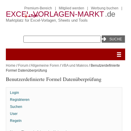
Premium-Bereich
|
Mitglied werden
|
Werbung buchen
|
EXCEL-VORLAGEN-MARKT
.de
Login
Marktplatz für Excel-Vorlagen, Sheets und Tools
Home
/
Forum
/
Allgemeine Foren
/
VBA und Makros
/ Benutzerdefinierte
Formel Datenüberprüfung
Benutzerdefinierte Formel Datenüberprüfung
Login
Registrieren
Suchen
User
Regeln