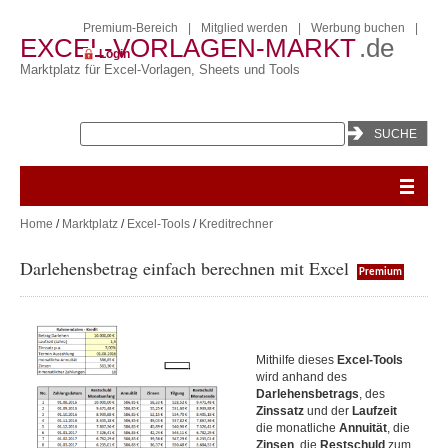
Premium-Bereich
|
Mitglied werden
|
Werbung buchen
|
EXCEL-VORLAGEN-MARKT
.de
Login
Marktplatz für Excel-Vorlagen, Sheets und Tools
Home
/
Marktplatz
/
Excel-Tools
/
Kreditrechner
Darlehensbetrag einfach berechnen mit Excel
Premium
Mithilfe dieses
Excel-Tools
wird anhand des
Darlehen
sbetrags
, des
Zinssatz
und der
Laufzeit
die monatliche
Annuität
, die
Zinsen
, die
Restschuld
zum