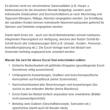
Es können nicht nur verschiedene Saisonalitäten (z.B. Haupt- u.
Nebensaison) für die einzelnen Monate festgelegt, sondern auch
individuelle Gästezahlen und Durchschnittsbons je nach Wochentag und
Tageszeit (Morgens, Mittags, Abends) vorgegeben werden. Zur Ermittlung
der variablen Kosten können individuelle Wareneinsatzquoten getrennt für
Speisen und Getränke vorgegeben werden.
Damit steht ihnen ein - auch von Nicht-Betriebswirten schnell nutzbares -
integriertes Planungstool zur Verfügung, welches den Nutzer Schritt-für-
Schritt durch alle Unterplanungen führt (z.B. Umsatz-, Kosten-, Personal-,
Investitionsplanung etc.). Die Excel-Vorlage kann bei Bedarf vom
Anwender beliebig angepasst bzw. erweitert werden.
Warum Sie sich für dieses Excel-Tool entscheiden sollten:
Einfache Bedienbarkeit mit geführten Eingaben (grundlegende Excel-
Kenntnisse völlig ausreichend)
Umfangreiche Auswertungen, Grafiken und branchenspezifische
Kennzahlen auf Knopfdruck (siehe Screenshots).
Nachvollziehbarkeit aller Berechnungen und Auswertungen (bis
zurück zu den erfassten Werten (keine Blackbox))
Excel-Datei bei Bedarf einfach anpassbar bzw. erweiterbar (Blätter
nicht passwortgeschützt)
Beliebig viele Dateien (Geschäftskonzepte, Szenarien etc.)
speicherbar (damit auch für Berater ideal)