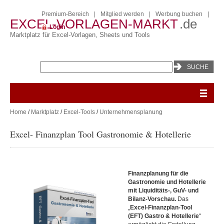
Premium-Bereich
|
Mitglied werden
|
Werbung buchen
|
EXCEL-VORLAGEN-MARKT
.de
Login
Marktplatz für Excel-Vorlagen, Sheets und Tools
Home
/
Marktplatz
/
Excel-Tools
/
Unternehmensplanung
Excel- Finanzplan Tool Gastronomie & Hotellerie
Finanzplanung für die
Gastronomie und Hotellerie
mit Liquiditäts-, GuV- und
Bilanz-Vorschau.
Das
„
Excel-Finanzplan-Tool
(EFT) Gastro & Hotellerie
“