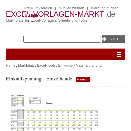
Premium-Bereich
|
Mitglied werden
|
Werbung buchen
|
EXCEL-VORLAGEN-MARKT
.de
Login
Marktplatz für Excel-Vorlagen, Sheets und Tools
Home
/
Marktplatz
/
Excel-Tools
/
Einkaufs- / Materialplanung
Einkaufsplanung - Einzelhandel
Premium