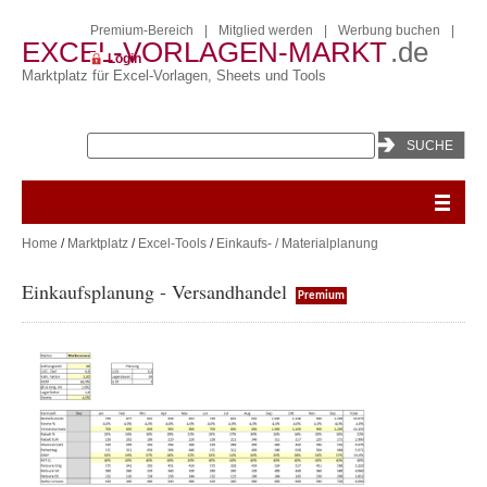
Premium-Bereich
|
Mitglied werden
|
Werbung buchen
|
EXCEL-VORLAGEN-MARKT
.de
Login
Marktplatz für Excel-Vorlagen, Sheets und Tools
Home
/
Marktplatz
/
Excel-Tools
/
Einkaufs- / Materialplanung
Einkaufsplanung - Versandhandel
Premium