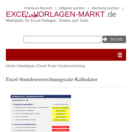
Premium-Bereich
|
Mitglied werden
|
Werbung buchen
|
EXCEL-VORLAGEN-MARKT
.de
Login
Marktplatz für Excel-Vorlagen, Sheets und Tools
Home
/
Marktplatz
/
Excel-Tools
/
Kostenrechnung
Excel-Stundenverrechnungssatz-Kalkulator