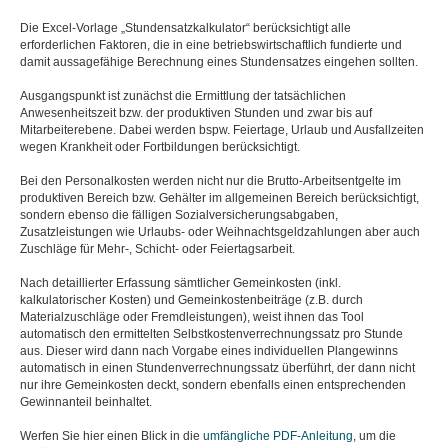
Die Excel-Vorlage „Stundensatzkalkulator“ berücksichtigt alle
erforderlichen Faktoren, die in eine betriebswirtschaftlich fundierte und
damit aussagefähige Berechnung eines Stundensatzes eingehen sollten.
Ausgangspunkt ist zunächst die Ermittlung der tatsächlichen
Anwesenheitszeit bzw. der produktiven Stunden und zwar bis auf
Mitarbeiterebene. Dabei werden bspw. Feiertage, Urlaub und Ausfallzeiten
wegen Krankheit oder Fortbildungen berücksichtigt.
Bei den Personalkosten werden nicht nur die Brutto-Arbeitsentgelte im
produktiven Bereich bzw. Gehälter im allgemeinen Bereich berücksichtigt,
sondern ebenso die fälligen Sozialversicherungsabgaben,
Zusatzleistungen wie Urlaubs- oder Weihnachtsgeldzahlungen aber auch
Zuschläge für Mehr-, Schicht- oder Feiertagsarbeit.
Nach detaillierter Erfassung sämtlicher Gemeinkosten (inkl.
kalkulatorischer Kosten) und Gemeinkostenbeiträge (z.B. durch
Materialzuschläge oder Fremdleistungen), weist ihnen das Tool
automatisch den ermittelten Selbstkostenverrechnungssatz pro Stunde
aus. Dieser wird dann nach Vorgabe eines individuellen Plangewinns
automatisch in einen Stundenverrechnungssatz überführt, der dann nicht
nur ihre Gemeinkosten deckt, sondern ebenfalls einen entsprechenden
Gewinnanteil beinhaltet.
Werfen Sie hier einen Blick in die
umfängliche PDF-Anleitung
, um die