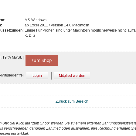
tem:
MS-Windows
n:
ab Excel 2011 / Version 14.0 Macintosh
aussetzungen:
Einige Funktionen sind unter Macintosh möglicherweise nicht lauffä
K. Ditz
l. 19 % MwSt. |
zum Shop
Mitglieder frei
Login
Mitglied werden
Zurück zum Bereich
n Sie
: Bei Klick auf "zum Shop" werden Sie zu einem externen Zahlungsdienstleister
us verschiedenen gängigen Zahlmethoden auswählen. Ihre Rechnung erhalten Sie 
iesem per E-Mail.