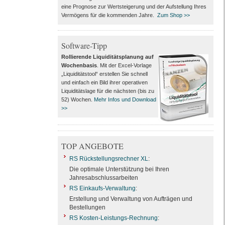
eine Prognose zur Wertsteigerung und der Aufstellung Ihres
Vermögens für die kommenden Jahre.
Zum Shop >>
Software-Tipp
Rollierende Liquiditätsplanung auf
Wochenbasis
. Mit der Excel-Vorlage
„Liquiditätstool“ erstellen Sie schnell
und einfach ein Bild ihrer operativen
Liquiditätslage für die nächsten (bis zu
52) Wochen.
Mehr Infos und Download
>>
TOP ANGEBOTE
RS Rückstellungsrechner XL
:
Die optimale Unterstützung bei Ihren
Jahresabschlussarbeiten
RS Einkaufs-Verwaltung
:
Erstellung und Verwaltung von Aufträgen und
Bestellungen
RS Kosten-Leistungs-Rechnung
: