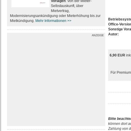
Vorlagen
: Von der Mieter-
Selbstauskunft, über
Mietvertrag,
Modernisierungsankündigung oder Mieterhöhung bis zur
Betriebssys
Mietkündigung.
Mehr Informationen >>
Office-Versio
Sonstige Vor
Autor:
ANZEIGE
6,90 EUR
ink
Für Premium-
Bitte beachte
können dort a
Zahlung von d