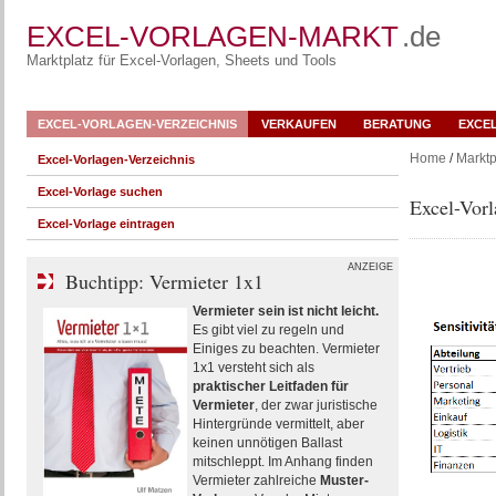
EXCEL-VORLAGEN-MARKT
.de
Marktplatz für Excel-Vorlagen, Sheets und Tools
EXCEL-VORLAGEN-VERZEICHNIS
VERKAUFEN
BERATUNG
EXCE
Home
/
Marktp
Excel-Vorlagen-Verzeichnis
Excel-Vorlage suchen
Excel-Vorl
Excel-Vorlage eintragen
ANZEIGE
Buchtipp: Vermieter 1x1
Vermieter sein ist nicht leicht.
Es gibt viel zu regeln und
Einiges zu beachten. Vermieter
1x1 versteht sich als
praktischer Leitfaden für
Vermieter
, der zwar juristische
Hintergründe vermittelt, aber
keinen unnötigen Ballast
mitschleppt. Im Anhang finden
Vermieter zahlreiche
Muster-