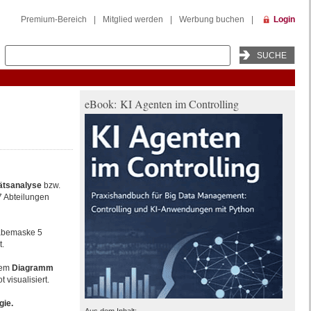
Premium-Bereich
|
Mitglied werden
|
Werbung buchen
|
Login
eBook: KI Agenten im Controlling
tätsanalyse
bzw.
7 Abteilungen
gabemaske 5
t.
nem
Diagramm
 visualisiert.
gie.