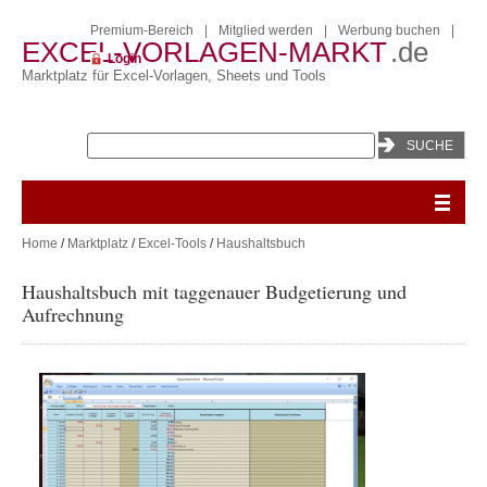
Premium-Bereich
|
Mitglied werden
|
Werbung buchen
|
EXCEL-VORLAGEN-MARKT
.de
Login
Marktplatz für Excel-Vorlagen, Sheets und Tools
Home
/
Marktplatz
/
Excel-Tools
/
Haushaltsbuch
Haushaltsbuch mit taggenauer Budgetierung und
Aufrechnung