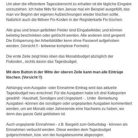
Um aber die effzientere Tagesübersicht zu erhalten ist die tägliche Eingabe
vorzuziehen. Ich habe fiktiv für den Januar mal ein Beispiel ausgefüllt, das
man vor Beginn der eigenen Aufzeichnungen wieder löschen sollte.
Natürlich auch die fiktiven Fix-Kosten in der Registerkarte Fix löschen.
Alle grau und braun gefärbten Felder sind Eingabefelder, und können
beliebig beschrieben oder gelöscht werden. Alle anderen sind gesperrt.
Die Entsperrung der Arbeitsblätter kenn ohne Passwort aufgehoben
werden. (Vorsicht !! - teilweise komplexe Formeln)
Die erste Zeile zeigt links oben das Monatsbudget abzüglich der
Fixkosten., rechts davon das Tagesbudget.
Mit dem Button in der Mitte der oberen Zeile kann man alle Einträge
löschen. (Vorsicht !!)
Abhängig vom Ausgabe- oder Einnahme-Eintrag wird das aktuelle
Tagesbudget neu errechnet. Für die Ausgaben habe ich drei Kategorien
gewählt - Haushalt, Sonstiges und Ungeplant - . Unter -Bemerkung
Ausgaben -können die sonstigen oder ungeplanten Ausgaben kommentiert
werden, um am Monats oder Jahresende eine Nachweis zu haben, wo
denn das ganze Geld geblieben ist.
Auch ungeplante Einnahmen - z.B. Bargeld zum Geburtstag - können als
Einnahmen verbucht werden. Diese werden dem Tagesbudget
gutgeschrieben, bzw. von der Ausgabesumme abgezogen.