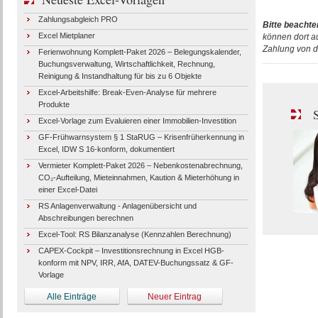
Zahlungsabgleich PRO
Bitte beachte
Excel Mietplaner
können dort a
Zahlung von d
Ferienwohnung Komplett-Paket 2026 – Belegungskalender,
Buchungsverwaltung, Wirtschaftlichkeit, Rechnung,
Reinigung & Instandhaltung für bis zu 6 Objekte
Excel-Arbeitshilfe: Break-Even-Analyse für mehrere
Produkte
S
Excel-Vorlage zum Evaluieren einer Immobilien-Investition
GF-Frühwarnsystem § 1 StaRUG – Krisenfrüherkennung in
Excel, IDW S 16-konform, dokumentiert
Vermieter Komplett-Paket 2026 – Nebenkostenabrechnung,
CO₂-Aufteilung, Mieteinnahmen, Kaution & Mieterhöhung in
einer Excel-Datei
RS Anlagenverwaltung - Anlagenübersicht und
Abschreibungen berechnen
Excel-Tool: RS Bilanzanalyse (Kennzahlen Berechnung)
CAPEX-Cockpit – Investitionsrechnung in Excel HGB-
konform mit NPV, IRR, AfA, DATEV-Buchungssatz & GF-
Vorlage
Alle Einträge
Neuer Eintrag