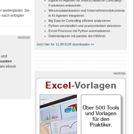
Eigene KI-Agenten für unterschiedliche Controlling-
Funktionen entwickeln
 weitergleitet. Sie
Wissensdatenbanken und Unternehmensdokumente
nach erfolgter
in KI-Agenten integrieren
Big Data im Controlling effizient analysieren
Python verständlich und praxisorientiert einsetzen
Excel-Prozesse mit Python automatisieren
Datenanalysen mit pandas durchführen
ANZEIGE
Jetzt hier für 12,99 EUR downloaden >>
e und
evanten
als ebook
ANZEIGE