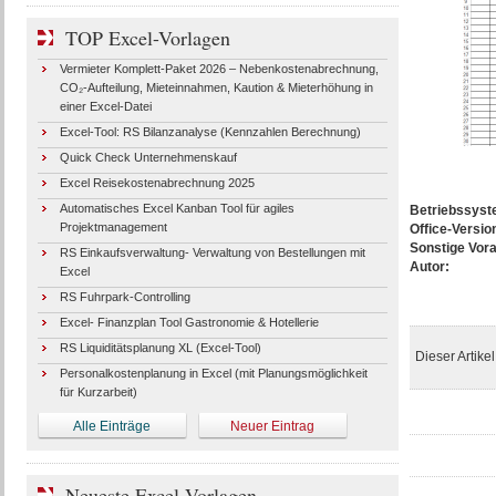
TOP Excel-Vorlagen
Vermieter Komplett-Paket 2026 – Nebenkostenabrechnung,
CO₂-Aufteilung, Mieteinnahmen, Kaution & Mieterhöhung in
einer Excel-Datei
Excel-Tool: RS Bilanzanalyse (Kennzahlen Berechnung)
Quick Check Unternehmenskauf
Excel Reisekostenabrechnung 2025
Automatisches Excel Kanban Tool für agiles
Betriebssys
Projektmanagement
Office-Versio
Sonstige Vor
RS Einkaufsverwaltung- Verwaltung von Bestellungen mit
Autor:
Excel
RS Fuhrpark-Controlling
Excel- Finanzplan Tool Gastronomie & Hotellerie
RS Liquiditätsplanung XL (Excel-Tool)
Dieser Artike
Personalkostenplanung in Excel (mit Planungsmöglichkeit
für Kurzarbeit)
Alle Einträge
Neuer Eintrag
Neueste Excel-Vorlagen