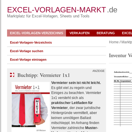
EXCEL-VORLAGEN-MARKT
.de
Marktplatz für Excel-Vorlagen, Sheets und Tools
EXCEL-VORLAGEN-VERZEICHNIS
VERKAUFEN
BERATUNG
EXCE
Home
/
Marktp
Excel-Vorlagen-Verzeichnis
Excel-Vorlage suchen
Inventur V
Excel-Vorlage eintragen
ANZEIGE
Buchtipp: Vermieter 1x1
Vermieter sein ist nicht leicht.
Es gibt viel zu regeln und
Einiges zu beachten. Vermieter
1x1 versteht sich als
praktischer Leitfaden für
Vermieter
, der zwar juristische
Hintergründe vermittelt, aber
keinen unnötigen Ballast
mitschleppt. Im Anhang finden
Vermieter zahlreiche
Muster-