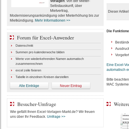
Vorlagen
: Von der Mieter-
Selbstauskunft, über
Mietvertrag,
Dieser Artike
Modernisierungsankündigung oder Mieterhöhung bis zur
Mietkündigung.
Mehr Informationen >>
Die Funktione
Forum für Excel-Anwender
Bestände
Datenschnitt
Ausdruck
Summen pro kalenderwoche bilden
Vorgefert
Werte von wiederkehrenden Namen automatisch
zusammenrechnen
Eine Excel-Vo
automatisch er
excel zeile fixieren
Tabelle in einzelnen Kreisen darstellen
Bitte beachten
MAC Systemen (
Alle Einträge
Neuer Eintrag
Besucher-Umfrage
Weitere
Wie gefällt Ihnen Excel-Vorlagen-Markt.de? Wir freuen
uns über Ihr Feedback.
Umfrage >>