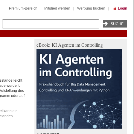
Premium-Bereich
|
Mitglied werden
|
Werbung buchen
|
Login
eBook: KI Agenten im Controlling
estände leicht
lage wurde für
Aufstellung des
ogramm oder auf
el kann ein
ntar des