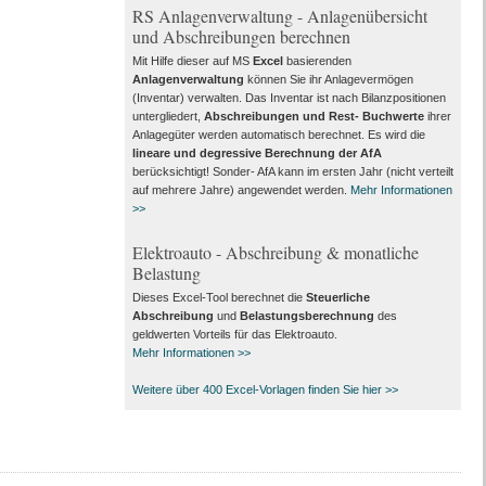
RS Anlagenverwaltung - Anlagenübersicht
und Abschreibungen berechnen
Mit Hilfe dieser auf MS
Excel
basierenden
Anlagenverwaltung
können Sie ihr Anlagevermögen
(Inventar) verwalten. Das Inventar ist nach Bilanzpositionen
untergliedert,
Abschreibungen und Rest- Buchwerte
ihrer
Anlagegüter werden automatisch berechnet. Es wird die
lineare und degressive Berechnung der AfA
berücksichtigt! Sonder- AfA kann im ersten Jahr (nicht verteilt
auf mehrere Jahre) angewendet werden.
Mehr Informationen
>>
Elektroauto - Abschreibung & monatliche
Belastung
Dieses Excel-Tool berechnet die
Steuerliche
Abschreibung
und
Belastungsberechnung
des
geldwerten Vorteils für das Elektroauto.
Mehr Informationen >>
Weitere über 400 Excel-Vorlagen finden Sie hier >>