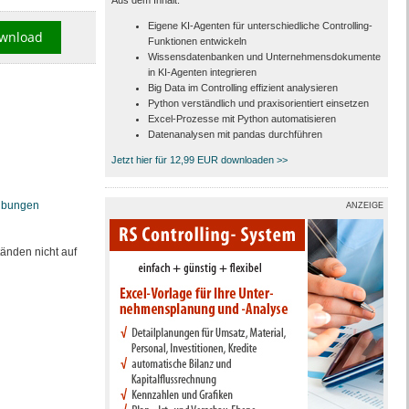
Aus dem Inhalt:
Eigene KI-Agenten für unterschiedliche Controlling-
wnload
Funktionen entwickeln
Wissensdatenbanken und Unternehmensdokumente
in KI-Agenten integrieren
Big Data im Controlling effizient analysieren
Python verständlich und praxisorientiert einsetzen
Excel-Prozesse mit Python automatisieren
Datenanalysen mit pandas durchführen
Jetzt hier für 12,99 EUR downloaden >>
eibungen
ANZEIGE
tänden nicht auf