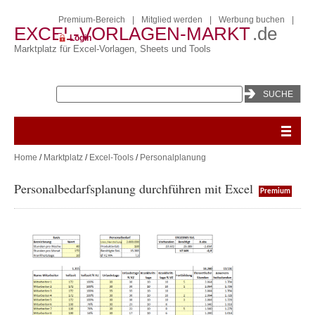
Premium-Bereich
|
Mitglied werden
|
Werbung buchen
|
EXCEL-VORLAGEN-MARKT
.de
Login
Marktplatz für Excel-Vorlagen, Sheets und Tools
Home
/
Marktplatz
/
Excel-Tools
/
Personalplanung
Personalbedarfsplanung durchführen mit Excel
Premium