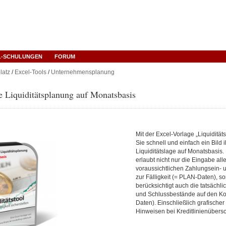
L-SCHULUNGEN
FORUM
latz
/
Excel-Tools
/
Unternehmensplanung
e Liquiditätsplanung auf Monatsbasis
Mit der Excel-Vorlage „Liquiditäts
Sie schnell und einfach ein Bild 
Liquiditätslage auf Monatsbasis.
erlaubt nicht nur die Eingabe alle
voraussichtlichen Zahlungsein-
zur Fälligkeit (= PLAN-Daten), s
berücksichtigt auch die tatsächl
und Schlussbestände auf den Ko
Daten). Einschließlich grafische
Hinweisen bei Kreditlinienübers