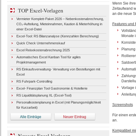
Wenn Sie ihren
Zeitaufwand we
TOP Excel-Vorlagen
an die neue S
Vermieter Komplett-Paket 2026 – Nebenkostenabrechnung,
Features und 
CO₂-Aufteilung, Mieteinnahmen, Kaution & Mieterhöhung in
einer Excel-Datei
Vollstän
Monate i
Excel-Tool: RS Bilanzanalyse (Kennzahlen Berechnung)
Konsiste
Quick Check Unternehmenskauf
Planung 
Excel Reisekostenabrechnung 2025
Rolliere
Automatisches Excel Kanban Tool für agiles
Projektmanagement
Saldoerf
Automati
RS Einkaufsverwaltung- Verwaltung von Bestellungen mit
Excel
Zahlungs
Darstellu
RS Fuhrpark-Controlling
Vorlage 
Excel- Finanzplan Tool Gastronomie & Hotellerie
Anleitung
RS Liquiditätsplanung XL (Excel-Tool)
Personalkostenplanung in Excel (mit Planungsmöglichkeit
Screenshots
für Kurzarbeit)
Für einen erst
Alle Einträge
Neuer Eintrag
an.
Kompatibel mi
Neueste Excel-Vorlagen