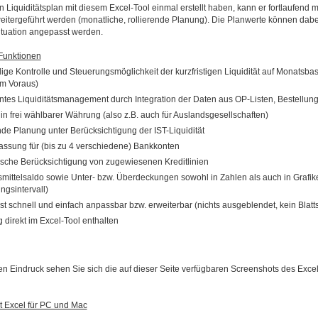
 Liquiditätsplan mit diesem Excel-Tool einmal erstellt haben, kann er fortlaufend 
itergeführt werden (monatliche, rollierende Planung). Die Planwerte können dabei 
ituation angepasst werden.
Funktionen
dige Kontrolle und Steuerungsmöglichkeit der kurzfristigen Liquidität auf Monatsbas
m Voraus)
ntes Liquiditätsmanagement durch Integration der Daten aus OP-Listen, Bestellu
in frei wählbarer Währung (also z.B. auch für Auslandsgesellschaften)
nde Planung unter Berücksichtigung der IST-Liquidität
assung für (bis zu 4 verschiedene) Bankkonten
sche Berücksichtigung von zugewiesenen Kreditlinien
mittelsaldo sowie Unter- bzw. Überdeckungen sowohl in Zahlen als auch in Grafi
ngsintervall)
ist schnell und einfach anpassbar bzw. erweiterbar (nichts ausgeblendet, kein Blatt
 direkt im Excel-Tool enthalten
en Eindruck sehen Sie sich die auf dieser Seite verfügbaren Screenshots des Excel-
t Excel für PC und Mac