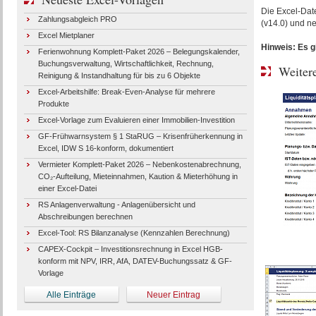
Die Excel-Date
Zahlungsabgleich PRO
(v14.0) und ne
Excel Mietplaner
Hinweis: Es g
Ferienwohnung Komplett-Paket 2026 – Belegungskalender,
Buchungsverwaltung, Wirtschaftlichkeit, Rechnung,
Weitere
Reinigung & Instandhaltung für bis zu 6 Objekte
Excel-Arbeitshilfe: Break-Even-Analyse für mehrere
Produkte
Excel-Vorlage zum Evaluieren einer Immobilien-Investition
GF-Frühwarnsystem § 1 StaRUG – Krisenfrüherkennung in
Excel, IDW S 16-konform, dokumentiert
Vermieter Komplett-Paket 2026 – Nebenkostenabrechnung,
CO₂-Aufteilung, Mieteinnahmen, Kaution & Mieterhöhung in
einer Excel-Datei
RS Anlagenverwaltung - Anlagenübersicht und
Abschreibungen berechnen
Excel-Tool: RS Bilanzanalyse (Kennzahlen Berechnung)
CAPEX-Cockpit – Investitionsrechnung in Excel HGB-
konform mit NPV, IRR, AfA, DATEV-Buchungssatz & GF-
Vorlage
Alle Einträge
Neuer Eintrag