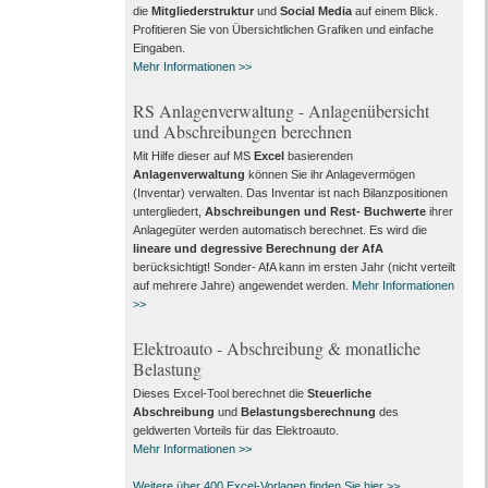
die
Mitgliederstruktur
und
Social Media
auf einem Blick.
Profitieren Sie von Übersichtlichen Grafiken und einfache
Eingaben.
Mehr Informationen >>
RS Anlagenverwaltung - Anlagenübersicht
und Abschreibungen berechnen
Mit Hilfe dieser auf MS
Excel
basierenden
Anlagenverwaltung
können Sie ihr Anlagevermögen
(Inventar) verwalten. Das Inventar ist nach Bilanzpositionen
untergliedert,
Abschreibungen und Rest- Buchwerte
ihrer
Anlagegüter werden automatisch berechnet. Es wird die
lineare und degressive Berechnung der AfA
berücksichtigt! Sonder- AfA kann im ersten Jahr (nicht verteilt
auf mehrere Jahre) angewendet werden.
Mehr Informationen
>>
Elektroauto - Abschreibung & monatliche
Belastung
Dieses Excel-Tool berechnet die
Steuerliche
Abschreibung
und
Belastungsberechnung
des
geldwerten Vorteils für das Elektroauto.
Mehr Informationen >>
Weitere über 400 Excel-Vorlagen finden Sie hier >>