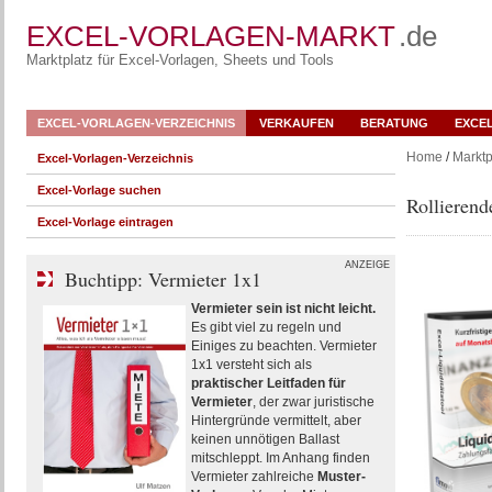
EXCEL-VORLAGEN-MARKT
.de
Marktplatz für Excel-Vorlagen, Sheets und Tools
EXCEL-VORLAGEN-VERZEICHNIS
VERKAUFEN
BERATUNG
EXCE
Home
/
Marktp
Excel-Vorlagen-Verzeichnis
Excel-Vorlage suchen
Rollierend
Excel-Vorlage eintragen
ANZEIGE
Buchtipp: Vermieter 1x1
Vermieter sein ist nicht leicht.
Es gibt viel zu regeln und
Einiges zu beachten. Vermieter
1x1 versteht sich als
praktischer Leitfaden für
Vermieter
, der zwar juristische
Hintergründe vermittelt, aber
keinen unnötigen Ballast
mitschleppt. Im Anhang finden
Vermieter zahlreiche
Muster-