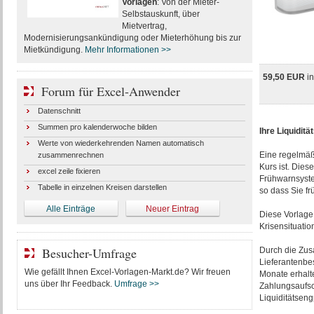
Vorlagen
: Von der Mieter-
Selbstauskunft, über
Mietvertrag,
Modernisierungsankündigung oder Mieterhöhung bis zur
Mietkündigung.
Mehr Informationen >>
59,50 EUR
i
Forum für Excel-Anwender
Datenschnitt
Summen pro kalenderwoche bilden
Ihre Liquidit
Werte von wiederkehrenden Namen automatisch
Eine regelmäß
zusammenrechnen
Kurs ist. Dies
excel zeile fixieren
Frühwarnsyste
Tabelle in einzelnen Kreisen darstellen
so dass Sie fr
Alle Einträge
Neuer Eintrag
Diese Vorlage 
Krisensituatio
Besucher-Umfrage
Durch die Zus
Lieferantenbe
Wie gefällt Ihnen Excel-Vorlagen-Markt.de? Wir freuen
Monate erhalte
uns über Ihr Feedback.
Umfrage >>
Zahlungsaufsch
Liquiditätsen