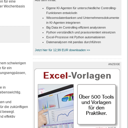
Aus dem Inhalt:
en für eine
oder Wochenbasis
Eigene KI-Agenten für unterschiedliche Controlling-
Funktionen entwickeln
Wissensdatenbanken und Unternehmensdokumente
in KI-Agenten integrieren
Big Data im Controlling effizient analysieren
Python verständlich und praxisorientiert einsetzen
Excel-Prozesse mit Python automatisieren
Datenanalysen mit pandas durchführen
Jetzt hier für 12,99 EUR downloaden >>
inem schwierigen
ANZEIGE
 für ein
hlungsengpässen,
e in
lebenswichtig.
gen und
ür die zukünftigen
ät bewegt.
d effektiv