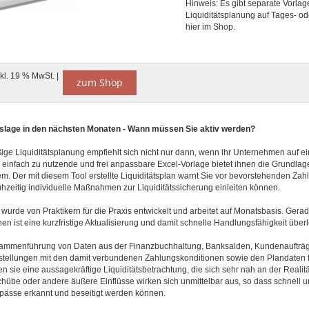
Hinweis: Es gibt separate Vorlag
Liquiditätsplanung auf Tages- 
hier im Shop.
nkl. 19 % MwSt. |
zum Shop
ätslage in den nächsten Monaten - Wann müssen Sie aktiv werden?
ige Liquiditätsplanung empfiehlt sich nicht nur dann, wenn ihr Unternehmen auf e
e einfach zu nutzende und frei anpassbare Excel-Vorlage bietet ihnen die Grundlage
m. Der mit diesem Tool erstellte Liquiditätsplan warnt Sie vor bevorstehenden Za
ühzeitig individuelle Maßnahmen zur Liquiditätssicherung einleiten können.
wurde von Praktikern für die Praxis entwickelt und arbeitet auf Monatsbasis. Gerad
nen ist eine kurzfristige Aktualisierung und damit schnelle Handlungsfähigkeit über
ammenführung von Daten aus der Finanzbuchhaltung, Banksalden, Kundenaufträ
stellungen mit den damit verbundenen Zahlungskonditionen sowie den Plandaten f
n sie eine aussagekräftige Liquiditätsbetrachtung, die sich sehr nah an der Realit
übe oder andere äußere Einflüsse wirken sich unmittelbar aus, so dass schnell un
gpässe erkannt und beseitigt werden können.