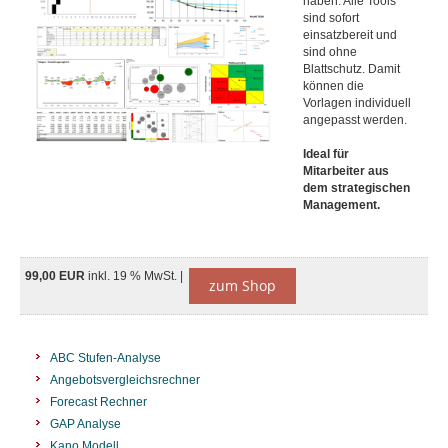
haben. Alle Tools
sind sofort
einsatzbereit und
sind ohne
Blattschutz. Damit
können die
Vorlagen individuell
angepasst werden.
Ideal für
Mitarbeiter aus
dem strategischen
Management.
99,00 EUR
inkl. 19 % MwSt. |
zum Shop
ABC Stufen-Analyse
Angebotsvergleichsrechner
Forecast Rechner
GAP Analyse
Kano Modell