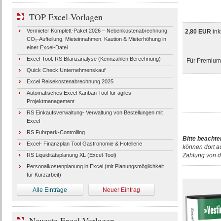
TOP Excel-Vorlagen
Vermieter Komplett-Paket 2026 – Nebenkostenabrechnung,
2,80 EUR
ink
CO₂-Aufteilung, Mieteinnahmen, Kaution & Mieterhöhung in
einer Excel-Datei
Excel-Tool: RS Bilanzanalyse (Kennzahlen Berechnung)
Für Premium-
Quick Check Unternehmenskauf
Excel Reisekostenabrechnung 2025
Automatisches Excel Kanban Tool für agiles
Projektmanagement
RS Einkaufsverwaltung- Verwaltung von Bestellungen mit
Excel
RS Fuhrpark-Controlling
Bitte beachte
Excel- Finanzplan Tool Gastronomie & Hotellerie
können dort a
RS Liquiditätsplanung XL (Excel-Tool)
Zahlung von d
Personalkostenplanung in Excel (mit Planungsmöglichkeit
für Kurzarbeit)
Alle Einträge
Neuer Eintrag
Neueste Excel-Vorlagen