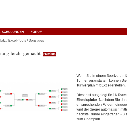
L-SCHULUNGEN
FORUM
latz
/
Excel-Tools
/
Sonstiges
nung leicht gemacht
Premium
Wenn Sie in einem Sportverein tä
Turnier veranstalten, können Si
Turnierplan mit Excel
erstellen.
Dieser ist ausgelegt für
16 Team
Einzelspieler
. Nachdem Sie das 
entsprechenden Feldern eingeg
wird der Sieger automatisch mitte
nächste Runde eingetragen - Bi
zum Champion.