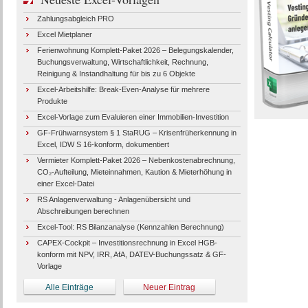
Zahlungsabgleich PRO
Excel Mietplaner
Ferienwohnung Komplett-Paket 2026 – Belegungskalender,
Buchungsverwaltung, Wirtschaftlichkeit, Rechnung,
Reinigung & Instandhaltung für bis zu 6 Objekte
Excel-Arbeitshilfe: Break-Even-Analyse für mehrere
Produkte
Excel-Vorlage zum Evaluieren einer Immobilien-Investition
GF-Frühwarnsystem § 1 StaRUG – Krisenfrüherkennung in
Excel, IDW S 16-konform, dokumentiert
Vermieter Komplett-Paket 2026 – Nebenkostenabrechnung,
CO₂-Aufteilung, Mieteinnahmen, Kaution & Mieterhöhung in
einer Excel-Datei
RS Anlagenverwaltung - Anlagenübersicht und
Abschreibungen berechnen
Excel-Tool: RS Bilanzanalyse (Kennzahlen Berechnung)
CAPEX-Cockpit – Investitionsrechnung in Excel HGB-
konform mit NPV, IRR, AfA, DATEV-Buchungssatz & GF-
Vorlage
Alle Einträge
Neuer Eintrag