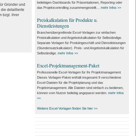
beliebigen Dashboards für Präsentationen, Reporting oder
 für Gründer und
das Projektcontrolling zusammengestellt....
mehr Infos >>
ie detaillierte
 bzgl. ihrer
Preiskalkulation für Produkte u.
Dienstleistungen
Branchenübergreifende Excel-Vorlagen zur einfachen
Preiskalkulation und Angebotskalkulation für Selbständige.
Separate Vorlagen für Produktgeschäft und Dienstleistungen
(Stundensatzkalkulator). Preis- und Angebotskalkulation für
Selbständige.
mehr Infos >>
Excel-Projektmanagement-Paket
Professionelle Excel-Vorlagen für Ihr Projektmanagement
Dieses Vorlagen-Paket enthält insgesamt 9 verschiedene
Excel-Dateien für die Projektplanung und das
Projektmanagement. Alle Dateien sind einfach zu bedienen,
können vom Nutzer beliebig angepasst werden.
mehr Infos
>>
Weitere Excel-Vorlagen finden Sie hier >>