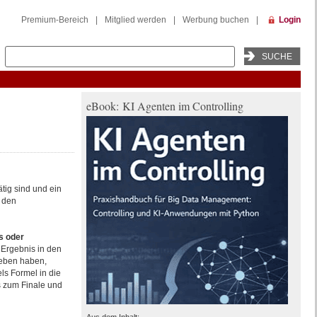
Premium-Bereich
|
Mitglied werden
|
Werbung buchen
|
Login
eBook: KI Agenten im Controlling
tig sind und ein
e den
s oder
Ergebnis in den
eben haben,
ls Formel in die
s zum Finale und