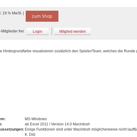
l. 19 % MwSt. |
zum Shop
Mitglieder frei
Login
Mitglied werden
e Hintergrundfarbe visualisieren zusätzlich den Spieler/Team, welches die Runde
tem:
MS-Windows
n:
ab Excel 2011 / Version 14.0 Macintosh
aussetzungen:
Einige Funktionen sind unter Macintosh möglicherweise nicht lauffä
K. Ditz