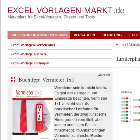
EXCEL-VORLAGEN-MARKT
.de
Marktplatz für Excel-Vorlagen, Sheets und Tools
EXCEL-VORLAGEN-VERZEICHNIS
VERKAUFEN
BERATUNG
EXCE
Home
/
Marktp
Excel-Vorlagen-Verzeichnis
Excel-Vorlage suchen
Turnierpla
Excel-Vorlage eintragen
ANZEIGE
Buchtipp: Vermieter 1x1
Vermieter sein ist nicht leicht.
Es gibt viel zu regeln und
Einiges zu beachten. Vermieter
1x1 versteht sich als
praktischer Leitfaden für
Vermieter
, der zwar juristische
Hintergründe vermittelt, aber
keinen unnötigen Ballast
mitschleppt. Im Anhang finden
Vermieter zahlreiche
Muster-