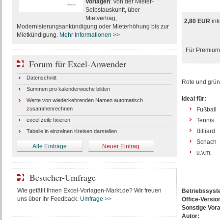
Vorlagen
: Von der Mieter-
Selbstauskunft, über
Mietvertrag,
2,80 EUR
ink
Modernisierungsankündigung oder Mieterhöhung bis zur
Mietkündigung.
Mehr Informationen >>
Für Premium-
Forum für Excel-Anwender
Datenschnitt
Rote und grün
Summen pro kalenderwoche bilden
Ideal für:
Werte von wiederkehrenden Namen automatisch
zusammenrechnen
Fußball
excel zeile fixieren
Tennis
Billiard
Tabelle in einzelnen Kreisen darstellen
Schach
Alle Einträge
Neuer Eintrag
u.v.m.
Besucher-Umfrage
Wie gefällt Ihnen Excel-Vorlagen-Markt.de? Wir freuen
Betriebssys
uns über Ihr Feedback.
Umfrage >>
Office-Versio
Sonstige Vor
Autor: