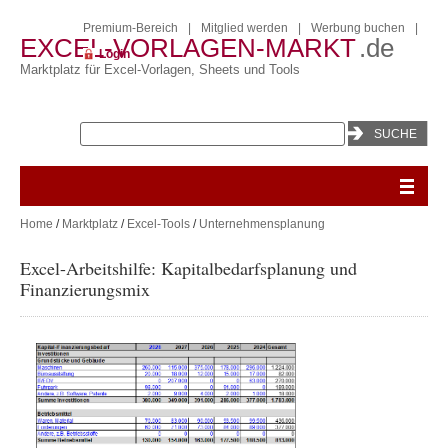
Premium-Bereich
|
Mitglied werden
|
Werbung buchen
|
EXCEL-VORLAGEN-MARKT
.de
Login
Marktplatz für Excel-Vorlagen, Sheets und Tools
Home
/
Marktplatz
/
Excel-Tools
/
Unternehmensplanung
Excel-Arbeitshilfe: Kapitalbedarfsplanung und
Finanzierungsmix