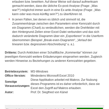
erlauben bzw. bewirken. Auf diese Weise soll darauf aufmerksam
gemacht werden, dass die übliche Ex-post-Analyse (Frage: „Was
war?“) möglichst immer auch in eine Ex-ante-Analyse (Frage: „Was
kann oder was muss künftig sein?“) zu überführen ist.
In jenen Fällen, bei denen es üblich und sinnvoll ist, die
Zusammenhänge zwischen den Parametern einer Kennzahl durch
ein Diagramm (Chart) zu verdeutlichen, werden die Drehfelder mit
den Hintergrund-Zellen einer Excel-Datei verbunden und das sich
dadurch veränderte Diagramm über ein „Exportieren“ in die Userform
übernommen (Beispiel „Break-even-Diagramm“, „Verlauf der
linearen bzw. degressiven Abschreibung“ u. a.).
Drittens:
Durch Anklicken einer Schaltfläche „Kommentar“ können zur
jeweiligen Kennzahl weitere Erläuterungen eingesehen werden. Zugleich
werden Hinweise zu Beziehungen zu anderen Kennzahlen gegeben.
Betriebssystem:
MS-Windows
Office-Version:
Mindestens Microsoft Excel 2010
Diese Applikation arbeitet mit Makros. Zur Nutzung
Sonstige
dieses Programms ist es daher erforderlich, dass sie
Voraussetzungen:
Excel den Zugriff auf Makros erlauben.
Autor:
Prof. Dr. Siegfried von Känel