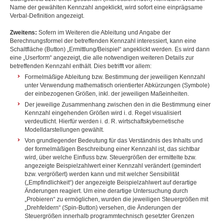
Name der gewählten Kennzahl angeklickt, wird sofort eine einprägsame
Verbal-Definition angezeigt.
Zweitens:
Sofern im Weiteren die Ableitung und Angabe der
Berechnungsformel der betreffenden Kennzahl interessiert, kann eine
Schaltfläche (Button) „Ermittlung/Beispiel“ angeklickt werden. Es wird dann
eine „Userform“ angezeigt, die alle notwendigen weiteren Details zur
betreffenden Kennzahl enthält. Dies betrifft vor allem:
Formelmäßige Ableitung bzw. Bestimmung der jeweiligen Kennzahl
unter Verwendung mathematisch orientierter Abkürzungen (Symbole)
der einbezogenen Größen, inkl. der jeweiligen Maßeinheiten.
Der jeweilige Zusammenhang zwischen den in die Bestimmung einer
Kennzahl eingehenden Größen wird i. d. Regel visualisiert
verdeutlicht. Hierfür werden i. d. R. wirtschaftskybernetische
Modelldarstellungen gewählt.
Von grundlegender Bedeutung für das Verständnis des Inhalts und
der formelmäßigen Beschreibung einer Kennzahl ist, das sichtbar
wird, über welche Einfluss bzw. Steuergrößen der ermittelte bzw.
angezeigte Beispielzahlwert einer Kennzahl verändert (gemindert
bzw. vergrößert) werden kann und mit welcher Sensibilität
(„Empfindlichkeit“) der angezeigte Beispielzahlwert auf derartige
Änderungen reagiert. Um eine derartige Untersuchung durch
„Probieren“ zu ermöglichen, wurden die jeweiligen Steuergrößen mit
„Drehfeldern“ (Spin-Button) versehen, die Änderungen der
Steuergrößen innerhalb programmtechnisch gesetzter Grenzen