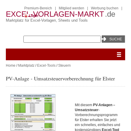
Premium-Bereich
|
Mitglied werden
|
Werbung buchen
|
EXCEL-VORLAGEN-MARKT
.de
Login
Marktplatz für Excel-Vorlagen, Sheets und Tools
Home
/
Marktplatz
/
Excel-Tools
/
Steuern
PV-Anlage - Umsatzsteuervorberechnung für Elster
Mit diesem
PV-Anlagen –
Umsatzsteuer
-
Vorberechnungsprogramm
für Elster erhalten Sie jetzt
ein schnelles, einfaches und
kostengünstiges
Excel-T
ool