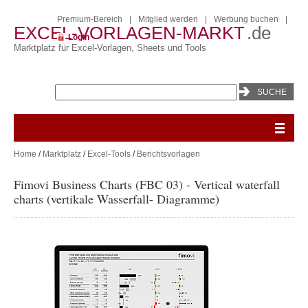
Premium-Bereich
|
Mitglied werden
|
Werbung buchen
|
EXCEL-VORLAGEN-MARKT
.de
Login
Marktplatz für Excel-Vorlagen, Sheets und Tools
Home
/
Marktplatz
/
Excel-Tools
/
Berichtsvorlagen
Fimovi Business Charts (FBC 03) - Vertical waterfall
charts (vertikale Wasserfall- Diagramme)