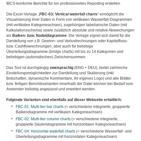
IBCS-konforme Berichte für ein professionelles Reporting erstellen.
Die Excel-Vorlage „
FBC-03: Vertical waterfall charts
“ ermöglicht die
Visualisierung ihrer Daten in Form von vertikalen Wasserfall-Diagrammen
(mit vertikalen Kategorieachsen), zugehörigen tabellarische Daten (mit
Kalkulationsschema) sowie zusätzlich absolute und relative Abweichungen
als
Balken- bzw. Nadeldiagramme
. Die Vorlage eignet sich damit für die
Darstellung von z.B. Gewinn- und Verlustrechnungen oder Kapitalfluss-
bzw. Cashflowrechnungen, aber auch für beliebige
Überleitungsdiagramme (bridge charts) mit bis zu 14 Kategorien und
beliebigen (automatischen) Zwischensummen.
Das Tool ist durchgängig
zweisprachig
(ENG + DEU), bietet zahlreiche
Einstellungsmöglichkeiten zur Darstellung und Skalierung (inkl.
Botschaften, dynamische Kommentare, ihr eigenes Logo) und alle Blätter
bzw. fertigen Berichtsvarianten innerhalb der Datei können bei Bedarf vom
Anwender beliebig angepasst und erweitert werden.
Folgende Varianten sind ebenfalls auf dieser Webseite erhältlich:
FBC-01: Multi-tier bar charts
(= verschiedene integrierte, gruppierte
Balkendiagramme mit vertikalen Kategorieachsen)
FBC-02: Multi-tier column charts
(= verschiedene integrierte,
gruppierte Säulendiagramme mit horizontalen Kategorieachsen)
F
BC-04: Horizontal waterfall charts
(= verschiedene Wasserfall- und
Überleitungsdiagramme mit horizontalen Kategorieachsen)