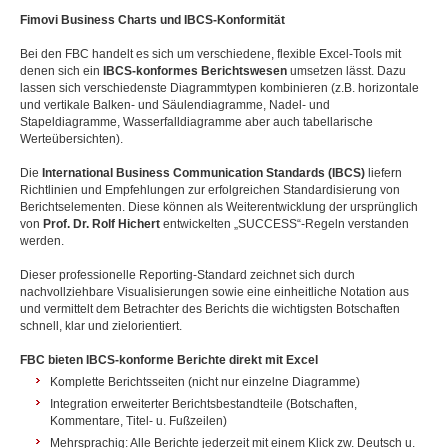
Fimovi Business Charts und IBCS-Konformität
Bei den FBC handelt es sich um verschiedene, flexible Excel-Tools mit
denen sich ein
IBCS-konformes Berichtswesen
umsetzen lässt. Dazu
lassen sich verschiedenste Diagrammtypen kombinieren (z.B. horizontale
und vertikale Balken- und Säulendiagramme, Nadel- und
Stapeldiagramme, Wasserfalldiagramme aber auch tabellarische
Werteübersichten).
Die
International Business Communication Standards (IBCS)
liefern
Richtlinien und Empfehlungen zur erfolgreichen Standardisierung von
Berichtselementen. Diese können als Weiterentwicklung der ursprünglich
von
Prof. Dr. Rolf Hichert
entwickelten „SUCCESS“-Regeln verstanden
werden.
Dieser professionelle Reporting-Standard zeichnet sich durch
nachvollziehbare Visualisierungen sowie eine einheitliche Notation aus
und vermittelt dem Betrachter des Berichts die wichtigsten Botschaften
schnell, klar und zielorientiert.
FBC bieten IBCS-konforme Berichte direkt mit Excel
Komplette Berichtsseiten (nicht nur einzelne Diagramme)
Integration erweiterter Berichtsbestandteile (Botschaften,
Kommentare, Titel- u. Fußzeilen)
Mehrsprachig: Alle Berichte jederzeit mit einem Klick zw. Deutsch u.