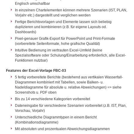
Englisch umschaltbar
In einzelnen Chartelementen können mehrere Szenarien (IST, PLAN,
Vorjahr etc.) dargestellt und verglichen werden
Fertige Berichtsvorlagen und Elemente lassen sich beliebig
duplizieren und kombinieren (z.B. für eigene Layouts od.
Dashboards)
Pixel-genauer Grafik-Export für PowerPoint und Print-Formate
(vorbereitete Seitenformate, hohe grafische Qualität)
Intuitive Bedienung im vertrauten Excel-Umfeld (keine
Spezialsoftware oder Schulung/Einarbeitung erforderlich, alle Excel-
Funktionen nutzbar)
Features der Excel-Vorlage FBC-03
5 fertig vorbereitete Berichte (bestehend aus vertikalen Wasserfall-
Diagrammen kombiniert mit Tabellen, sowie Balken- u.
Nadeldiagramme für absolute u. relative Abweichungen) => siehe
Screenshots u. PDF oben
Bis zu 14 verschiedene Kategorien vorbereitet
Dateneingabe für verschiedene Szenarien vorbereitet (z.B. IST, Plan,
Vorschau, Vorjahr)
Unterschiedliche Diagrammtypen in einem Bericht
(Kombinationsdiagramme)
Mit absoluten und prozentualen Abweichungsdiagrammen