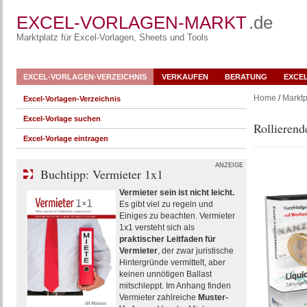
EXCEL-VORLAGEN-MARKT
.de
Marktplatz für Excel-Vorlagen, Sheets und Tools
EXCEL-VORLAGEN-VERZEICHNIS
VERKAUFEN
BERATUNG
EXCE
Home
/
Marktp
Excel-Vorlagen-Verzeichnis
Excel-Vorlage suchen
Rollierend
Excel-Vorlage eintragen
ANZEIGE
Buchtipp: Vermieter 1x1
Vermieter sein ist nicht leicht.
Es gibt viel zu regeln und
Einiges zu beachten. Vermieter
1x1 versteht sich als
praktischer Leitfaden für
Vermieter
, der zwar juristische
Hintergründe vermittelt, aber
keinen unnötigen Ballast
mitschleppt. Im Anhang finden
Vermieter zahlreiche
Muster-