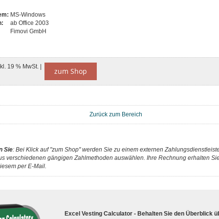
tem:
MS-Windows
n:
ab Office 2003
Fimovi GmbH
nkl. 19 % MwSt. |
zum Shop
Zurück zum Bereich
n Sie
: Bei Klick auf "zum Shop" werden Sie zu einem externen Zahlungsdienstleister
us verschiedenen gängigen Zahlmethoden auswählen. Ihre Rechnung erhalten Sie 
iesem per E-Mail.
Excel Vesting Calculator - Behalten Sie den Überblick ü