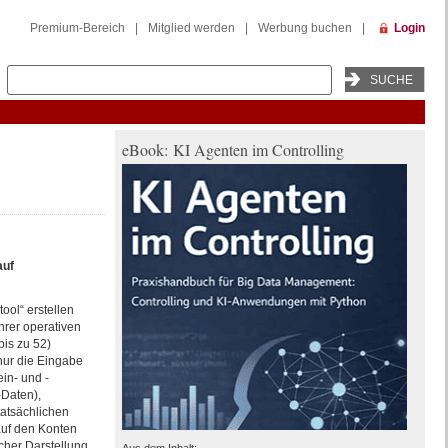
Premium-Bereich
|
Mitglied werden
|
Werbung buchen
|
Login
eBook: KI Agenten im Controlling
auf
tool“ erstellen
ihrer operativen
bis zu 52)
nur die Eingabe
ein- und -
-Daten),
tatsächlichen
uf den Konten
scher Darstellung