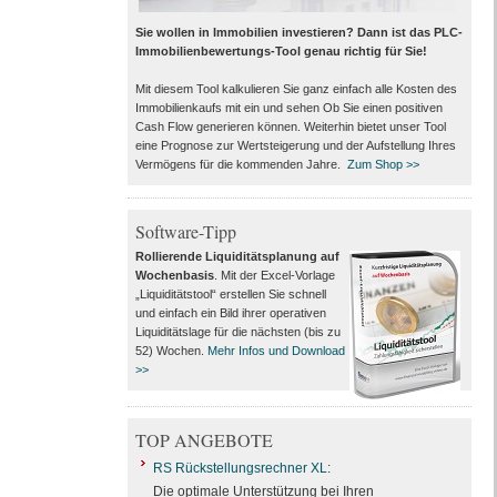
Sie wollen in Immobilien investieren? Dann ist das PLC-
Immobilienbewertungs-Tool genau richtig für Sie!
Mit diesem Tool kalkulieren Sie ganz einfach alle Kosten des
Immobilienkaufs mit ein und sehen Ob Sie einen positiven
Cash Flow generieren können. Weiterhin bietet unser Tool
eine Prognose zur Wertsteigerung und der Aufstellung Ihres
Vermögens für die kommenden Jahre.
Zum Shop >>
Software-Tipp
Rollierende Liquiditätsplanung auf
Wochenbasis
. Mit der Excel-Vorlage
„Liquiditätstool“ erstellen Sie schnell
und einfach ein Bild ihrer operativen
Liquiditätslage für die nächsten (bis zu
52) Wochen.
Mehr Infos und Download
>>
TOP ANGEBOTE
RS Rückstellungsrechner XL
:
Die optimale Unterstützung bei Ihren