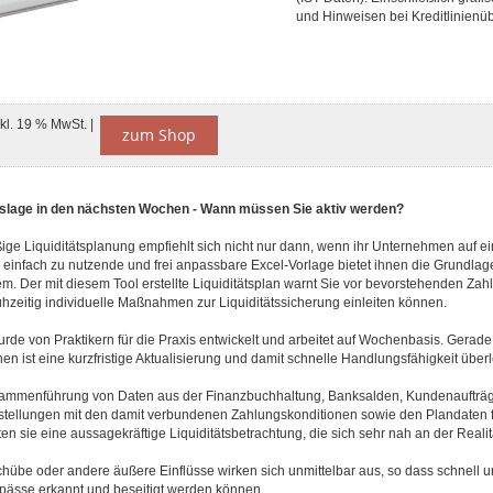
und Hinweisen bei Kreditlinienü
nkl. 19 % MwSt. |
zum Shop
ätslage in den nächsten Wochen - Wann müssen Sie aktiv werden?
ige Liquiditätsplanung empfiehlt sich nicht nur dann, wenn ihr Unternehmen auf e
e einfach zu nutzende und frei anpassbare Excel-Vorlage bietet ihnen die Grundlage
m. Der mit diesem Tool erstellte Liquiditätsplan warnt Sie vor bevorstehenden Za
ühzeitig individuelle Maßnahmen zur Liquiditätssicherung einleiten können.
rde von Praktikern für die Praxis entwickelt und arbeitet auf Wochenbasis. Gerade
nen ist eine kurzfristige Aktualisierung und damit schnelle Handlungsfähigkeit über
ammenführung von Daten aus der Finanzbuchhaltung, Banksalden, Kundenaufträ
stellungen mit den damit verbundenen Zahlungskonditionen sowie den Plandaten f
n sie eine aussagekräftige Liquiditätsbetrachtung, die sich sehr nah an der Realit
übe oder andere äußere Einflüsse wirken sich unmittelbar aus, so dass schnell un
gpässe erkannt und beseitigt werden können.