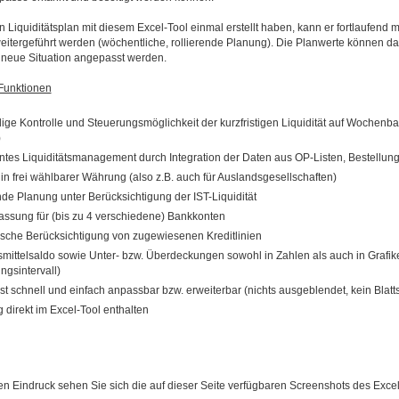
 Liquiditätsplan mit diesem Excel-Tool einmal erstellt haben, kann er fortlaufend 
itergeführt werden (wöchentliche, rollierende Planung). Die Planwerte können dab
e neue Situation angepasst werden.
Funktionen
dige Kontrolle und Steuerungsmöglichkeit der kurzfristigen Liquidität auf Wochenbas
)
ntes Liquiditätsmanagement durch Integration der Daten aus OP-Listen, Bestellu
in frei wählbarer Währung (also z.B. auch für Auslandsgesellschaften)
nde Planung unter Berücksichtigung der IST-Liquidität
assung für (bis zu 4 verschiedene) Bankkonten
sche Berücksichtigung von zugewiesenen Kreditlinien
mittelsaldo sowie Unter- bzw. Überdeckungen sowohl in Zahlen als auch in Grafi
ngsintervall)
ist schnell und einfach anpassbar bzw. erweiterbar (nichts ausgeblendet, kein Blatt
 direkt im Excel-Tool enthalten
en Eindruck sehen Sie sich die auf dieser Seite verfügbaren Screenshots des Excel-