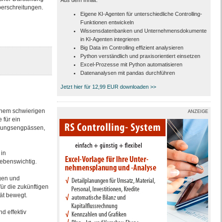
Aus dem Inhalt:
berschreitungen.
Eigene KI-Agenten für unterschiedliche Controlling-
Funktionen entwickeln
Wissensdatenbanken und Unternehmensdokumente
in KI-Agenten integrieren
Big Data im Controlling effizient analysieren
Python verständlich und praxisorientiert einsetzen
Excel-Prozesse mit Python automatisieren
Datenanalysen mit pandas durchführen
Jetzt hier für 12,99 EUR downloaden >>
inem schwierigen
ANZEIGE
 für ein
hlungsengpässen,
 in
lebenswichtig.
gen und
ür die zukünftigen
ät bewegt.
d effektiv