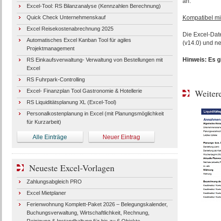
an.
Excel-Tool: RS Bilanzanalyse (Kennzahlen Berechnung)
Quick Check Unternehmenskauf
Kompatibel mi
Excel Reisekostenabrechnung 2025
Die Excel-Date
Automatisches Excel Kanban Tool für agiles
(v14.0) und ne
Projektmanagement
Hinweis: Es g
RS Einkaufsverwaltung- Verwaltung von Bestellungen mit
Excel
RS Fuhrpark-Controlling
Weitere
Excel- Finanzplan Tool Gastronomie & Hotellerie
RS Liquiditätsplanung XL (Excel-Tool)
Personalkostenplanung in Excel (mit Planungsmöglichkeit
für Kurzarbeit)
Alle Einträge
Neuer Eintrag
Neueste Excel-Vorlagen
Zahlungsabgleich PRO
Excel Mietplaner
Ferienwohnung Komplett-Paket 2026 – Belegungskalender,
Buchungsverwaltung, Wirtschaftlichkeit, Rechnung,