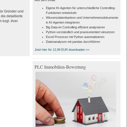
Aus dem Inhalt:
Eigene KI-Agenten für unterschiedliche Controlling-
 für Gründer und
Funktionen entwickeln
ie detaillierte
Wissensdatenbanken und Unternehmensdokumente
 bzgl. ihrer
in KI-Agenten integrieren
Big Data im Controlling effizient analysieren
Python verständlich und praxisorientiert einsetzen
Excel-Prozesse mit Python automatisieren
Datenanalysen mit pandas durchführen
Jetzt hier für 12,99 EUR downloaden >>
PLC Immobilien-Bewertung