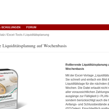
L-SCHULUNGEN
FORUM
latz
/
Excel-Tools
/
Liquiditätsplanung
e Liquiditätsplanung auf Wochenbasis
Rollierende Liquiditätsplanung 
Wochenbasis
Mit der Excel-Vorlage „Liquiditäts
Sie schnell und einfach ein Bild 
Liquiditätslage für die nächsten (
Wochen. Die Datei erlaubt nicht 
aller voraussichtlichen Zahlungs
ausgänge zur Fälligkeit (= PLAN
sondern berücksichtigt auch die 
Anfangs- und Schlussbestände a
(IST-Daten). Einschließlich grafi