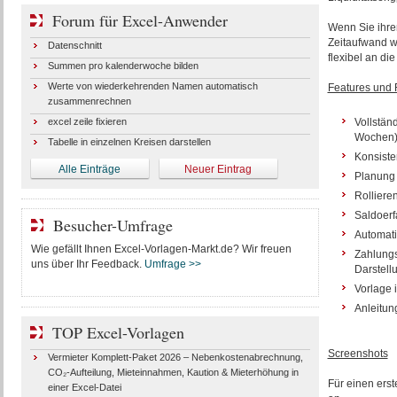
Forum für Excel-Anwender
Wenn Sie ihren
Zeitaufwand we
Datenschnitt
flexibel an di
Summen pro kalenderwoche bilden
Werte von wiederkehrenden Namen automatisch
Features und 
zusammenrechnen
excel zeile fixieren
Vollstän
Wochen
Tabelle in einzelnen Kreisen darstellen
Konsiste
Alle Einträge
Neuer Eintrag
Planung 
Rolliere
Saldoerf
Besucher-Umfrage
Automati
Wie gefällt Ihnen Excel-Vorlagen-Markt.de? Wir freuen
Zahlungs
uns über Ihr Feedback.
Umfrage >>
Darstellu
Vorlage 
Anleitung
TOP Excel-Vorlagen
Screenshots
Vermieter Komplett-Paket 2026 – Nebenkostenabrechnung,
CO₂-Aufteilung, Mieteinnahmen, Kaution & Mieterhöhung in
Für einen erst
einer Excel-Datei