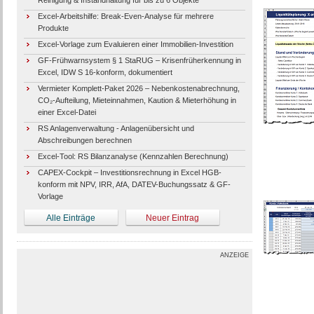
Reinigung & Instandhaltung für bis zu 6 Objekte
Excel-Arbeitshilfe: Break-Even-Analyse für mehrere
Produkte
Excel-Vorlage zum Evaluieren einer Immobilien-Investition
GF-Frühwarnsystem § 1 StaRUG – Krisenfrüherkennung in
Excel, IDW S 16-konform, dokumentiert
Vermieter Komplett-Paket 2026 – Nebenkostenabrechnung,
CO₂-Aufteilung, Mieteinnahmen, Kaution & Mieterhöhung in
einer Excel-Datei
RS Anlagenverwaltung - Anlagenübersicht und
Abschreibungen berechnen
Excel-Tool: RS Bilanzanalyse (Kennzahlen Berechnung)
CAPEX-Cockpit – Investitionsrechnung in Excel HGB-
konform mit NPV, IRR, AfA, DATEV-Buchungssatz & GF-
Vorlage
Alle Einträge
Neuer Eintrag
ANZEIGE