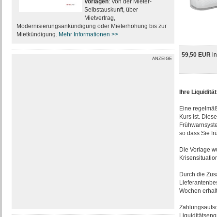
Vorlagen
: Von der Mieter-
Selbstauskunft, über
Mietvertrag,
Modernisierungsankündigung oder Mieterhöhung bis zur
Mietkündigung.
Mehr Informationen >>
59,50 EUR
i
ANZEIGE
Ihre Liquidit
Eine regelmäß
Kurs ist. Dies
Frühwarnsyste
so dass Sie fr
Die Vorlage wu
Krisensituatio
Durch die Zus
Lieferantenbe
Wochen erhalte
Zahlungsaufsch
Liquiditätsen