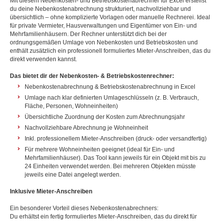
Mit diesem Nebenkosten- und Betriebskostenabrechner für Excel erstellst
du deine Nebenkostenabrechnung strukturiert, nachvollziehbar und
übersichtlich – ohne komplizierte Vorlagen oder manuelle Rechnerei. Ideal
für private Vermieter, Hausverwaltungen und Eigentümer von Ein- und
Mehrfamilienhäusern. Der Rechner unterstützt dich bei der
ordnungsgemäßen Umlage von Nebenkosten und Betriebskosten und
enthält zusätzlich ein professionell formuliertes Mieter-Anschreiben, das du
direkt verwenden kannst.
Das bietet dir der Nebenkosten- & Betriebskostenrechner:
Nebenkostenabrechnung & Betriebskostenabrechnung in Excel
Umlage nach klar definierten Umlageschlüsseln (z. B. Verbrauch,
Fläche, Personen, Wohneinheiten)
Übersichtliche Zuordnung der Kosten zum Abrechnungsjahr
Nachvollziehbare Abrechnung je Wohneinheit
Inkl. professionellem Mieter-Anschreiben (druck- oder versandfertig)
Für mehrere Wohneinheiten geeignet (ideal für Ein- und
Mehrfamilienhäuser). Das Tool kann jeweils für ein Objekt mit bis zu
24 Einheiten verwendet werden. Bei mehreren Objekten müsste
jeweils eine Datei angelegt werden.
Inklusive Mieter-Anschreiben
Ein besonderer Vorteil dieses Nebenkostenabrechners:
Du erhältst ein fertig formuliertes Mieter-Anschreiben, das du direkt für