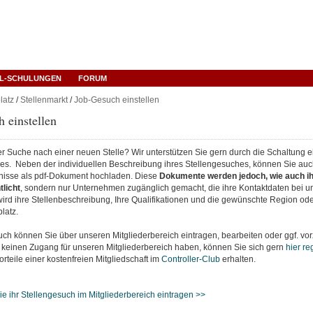
L-SCHULUNGEN
FORUM
latz
/
Stellenmarkt
/
Job-Gesuch einstellen
 einstellen
er Suche nach einer neuen Stelle? Wir unterstützen Sie gern durch die Schaltung 
es. Neben der individuellen Beschreibung ihres Stellengesuches, können Sie auc
nisse als pdf-Dokument hochladen. Diese
Dokumente werden jedoch, wie auch ih
tlicht
,
sondern nur Unternehmen zugänglich gemacht, die ihre Kontaktdaten bei un
 wird ihre Stellenbeschreibung, Ihre Qualifikationen und die gewünschte Region oder
latz.
uch können Sie über unseren Mitgliederbereich eintragen, bearbeiten oder ggf. vorz
h keinen Zugang für unseren Mitgliederbereich haben, können Sie sich gern
hier re
orteile einer kostenfreien Mitgliedschaft im
Controller-Club
erhalten.
e ihr Stellengesuch im Mitgliederbereich eintragen >>