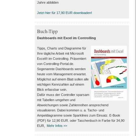
Jahre abbilden
Jetzt hier für 17,90 EUR downloaden!
Buch-Tipp
Dashboards mit Excel im Controlling
Tipps, Charts und Diagramme für
Ihre tägliche Arbeit mit Microsoft
Excel® im Controlling. Präsentiert
von Controlling-Portal.de.
Sogenannte Dashboards werden
heute vom Management erwartet.
Möglichst auf einem Blatt sollen alle
wichtigen Kennzahlen auf einem
Blick erfassbar sein.
Dafür muss der Controller sparsam
mit Tabellen umgehen und
Abweichungen sowie Zahlenreihen ansprechend
visualisieren. Dabei kommen u. a. Tacho- und
Ampeldiagramme sowie Sparklines zum Einsatz. E-Book
(PDF) für 12,90 EUR. oder Taschenbuch in Farbe für 34,90
EUR,
Mehr Infos >>