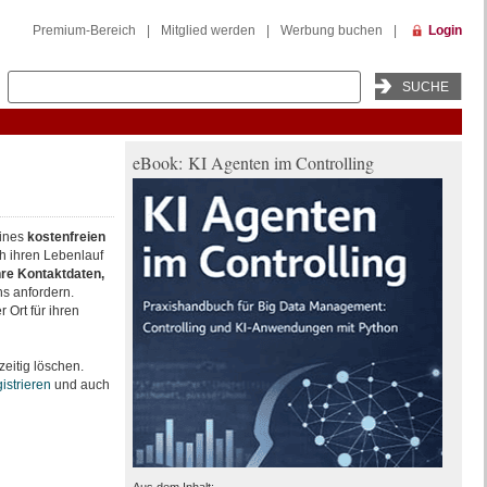
Premium-Bereich
|
Mitglied werden
|
Werbung buchen
|
Login
eBook: KI Agenten im Controlling
eines
kostenfreien
h ihren Lebenlauf
re Kontaktdaten,
s anfordern.
 Ort für ihren
eitig löschen.
gistrieren
und auch