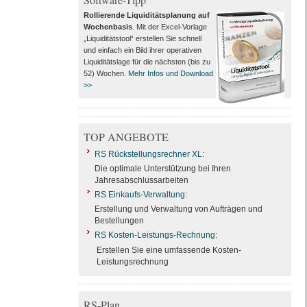
Rollierende Liquiditätsplanung auf
Wochenbasis
. Mit der Excel-Vorlage
„Liquiditätstool“ erstellen Sie schnell
und einfach ein Bild ihrer operativen
Liquiditätslage für die nächsten (bis zu
52) Wochen.
Mehr Infos und Download
>>
TOP ANGEBOTE
RS Rückstellungsrechner XL
:
Die optimale Unterstützung bei Ihren
Jahresabschlussarbeiten
RS Einkaufs-Verwaltung
:
Erstellung und Verwaltung von Aufträgen und
Bestellungen
RS Kosten-Leistungs-Rechnung
:
Erstellen Sie eine umfassende Kosten-
Leistungsrechnung
RS-Plan