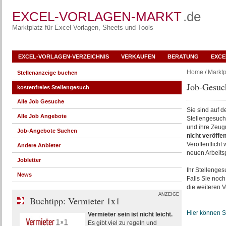
EXCEL-VORLAGEN-MARKT
.de
Marktplatz für Excel-Vorlagen, Sheets und Tools
EXCEL-VORLAGEN-VERZEICHNIS
VERKAUFEN
BERATUNG
EXCE
Home
/
Marktp
Stellenanzeige buchen
Job-Gesuch
kostenfreies Stellengesuch
Alle Job Gesuche
Sie sind auf d
Alle Job Angebote
Stellengesuch
und ihre Zeug
Job-Angebote Suchen
nicht veröffen
Veröffentlicht
Andere Anbieter
neuen Arbeitsp
Jobletter
Ihr Stellenges
News
Falls Sie noc
die weiteren V
ANZEIGE
Buchtipp: Vermieter 1x1
Hier können Si
Vermieter sein ist nicht leicht.
Es gibt viel zu regeln und