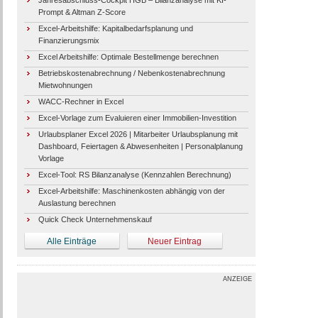
Jahresabschluss-Cockpit HGB – Bilanzanalyse mit KI-
Prompt & Altman Z-Score
Excel-Arbeitshilfe: Kapitalbedarfsplanung und
Finanzierungsmix
Excel Arbeitshilfe: Optimale Bestellmenge berechnen
Betriebskostenabrechnung / Nebenkostenabrechnung
Mietwohnungen
WACC-Rechner in Excel
Excel-Vorlage zum Evaluieren einer Immobilien-Investition
Urlaubsplaner Excel 2026 | Mitarbeiter Urlaubsplanung mit
Dashboard, Feiertagen & Abwesenheiten | Personalplanung
Vorlage
Excel-Tool: RS Bilanzanalyse (Kennzahlen Berechnung)
Excel-Arbeitshilfe: Maschinenkosten abhängig von der
Auslastung berechnen
Quick Check Unternehmenskauf
Alle Einträge
Neuer Eintrag
ANZEIGE