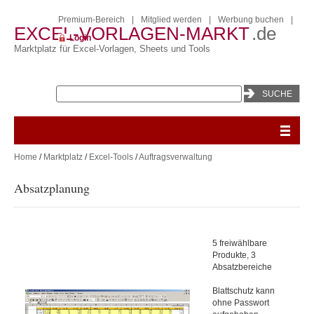
Premium-Bereich
|
Mitglied werden
|
Werbung buchen
|
EXCEL-VORLAGEN-MARKT
.de
Login
Marktplatz für Excel-Vorlagen, Sheets und Tools
Home
/
Marktplatz
/
Excel-Tools
/
Auftragsverwaltung
Absatzplanung
5 freiwählbare
Produkte, 3
Absatzbereiche
Blattschutz kann
ohne Passwort