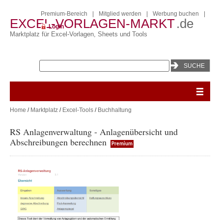
Premium-Bereich
|
Mitglied werden
|
Werbung buchen
|
EXCEL-VORLAGEN-MARKT
.de
Login
Marktplatz für Excel-Vorlagen, Sheets und Tools
Home
/
Marktplatz
/
Excel-Tools
/
Buchhaltung
RS Anlagenverwaltung - Anlagenübersicht und
Abschreibungen berechnen
Premium