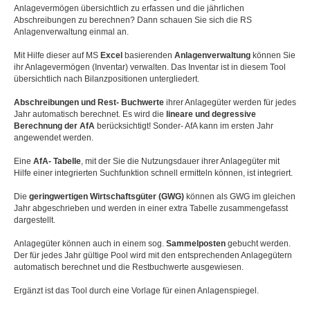
Anlagevermögen übersichtlich zu erfassen und die jährlichen
Abschreibungen zu berechnen? Dann schauen Sie sich die RS
Anlagenverwaltung einmal an.
Mit Hilfe dieser auf MS
Excel
basierenden
Anlagenverwaltung
können Sie
ihr Anlagevermögen (Inventar) verwalten. Das Inventar ist in diesem Tool
übersichtlich nach Bilanzpositionen untergliedert.
Abschreibungen und Rest- Buchwerte
ihrer Anlagegüter werden für jedes
Jahr automatisch berechnet. Es wird die
lineare und degressive
Berechnung der AfA
berücksichtigt! Sonder- AfA kann im ersten Jahr
angewendet werden.
Eine
AfA- Tabelle
, mit der Sie die Nutzungsdauer ihrer Anlagegüter mit
Hilfe einer integrierten Suchfunktion schnell ermitteln können, ist integriert.
Die
geringwertigen Wirtschaftsgüter (GWG)
können als GWG im gleichen
Jahr abgeschrieben und werden in einer extra Tabelle zusammengefasst
dargestellt.
Anlagegüter können auch in einem sog.
Sammelposten
gebucht werden.
Der für jedes Jahr gültige Pool wird mit den entsprechenden Anlagegütern
automatisch berechnet und die Restbuchwerte ausgewiesen.
Ergänzt ist das Tool durch eine Vorlage für einen Anlagenspiegel.