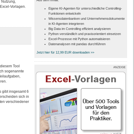
Aus dem Inhalt:
r Nutzung,
Excel-Vorlagen.
Eigene KI-Agenten für unterschiedliche Controlling-
Funktionen entwickeln
Wissensdatenbanken und Unternehmensdokumente
in KI-Agenten integrieren
Big Data im Controlling effizient analysieren
Python verständlich und praxisorientiert einsetzen
Excel-Prozesse mit Python automatisieren
Datenanalysen mit pandas durchführen
Jetzt hier für 12,99 EUR downloaden >>
 diesem Tool
ANZEIGE
fach sogenannte
Teilaufgaben,
ren.
 gibt insgesamt 6
erscheiden sich in
iten verschiedener