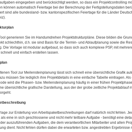
aufgaben eingegeben und berücksichtigt werden, so dass ein Projektcontrolling mög
n können automatisch Feiertage bei der Berechnung der Fertigstellungsdaten berü
riert sind alle bundesland- bzw. kantonspezifischen Feiertage für die Länder Deutsc
iz).
ukturplan
ool generieren Sie im Handumdrehen Projektstrukturpläne. Diese bilden die Grun
ekt schlechthin, d.h. sie sind Basis für die Termin- und Ablaufplanung sowie die R
. Die Vorlage ist modular aufgebaut, so dass sich auch komplexe PSP, mit mehre
schnell und einfach erstellen lassen.
nplan
tenen Tool zur Meilensteinplanung lässt sich schnell eine übersichtliche Grafik au
zu müssen Sie lediglich ihre Projektdetails in eine einfache Tabelle eintragen. Als
de wird die Phasen- bzw. Meilensteinplanung häufig in einer frühen Projektphase
ine übersichtliche grafische Darstellung, aus der der grobe zeitliche Projektablauf m
orgeht.
ketbeschreibung
lage zur Erstellung von Arbeitspaketbeschreibungen darf natürlich nicht fehlen. Je
t als eine in sich geschlossene und nicht mehr teilbare Aufgabe - benötigt eine detai
er auszuführenden Aufgaben, die dem verantwortlichen Mitarbeiter und allen Proje
ung dient. Nicht fehlen dürfen dabei die erwarteten bzw. angestrebten Ergebnisse