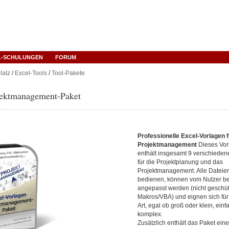
L-SCHULUNGEN
FORUM
latz
/
Excel-Tools
/
Tool-Pakete
jektmanagement-Paket
Professionelle Excel-Vorlagen f
Projektmanagement
Dieses Vor
enthält insgesamt 9 verschieden
für die Projektplanung und das
Projektmanagement. Alle Dateien
bedienen, können vom Nutzer be
angepasst werden (nicht geschüt
Makros/VBA) und eignen sich für 
Art, egal ob groß oder klein, einf
komplex.
Zusätzlich enthält das Paket eine