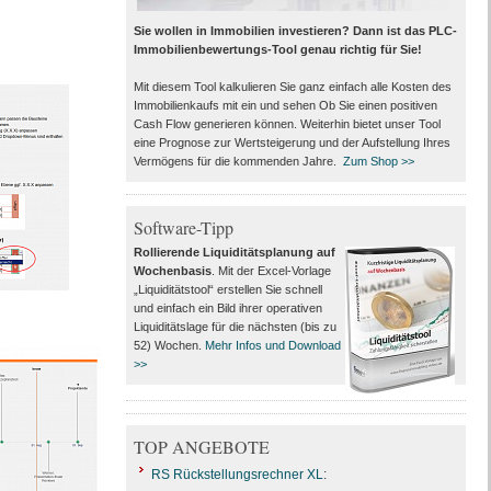
Sie wollen in Immobilien investieren? Dann ist das PLC-
Immobilienbewertungs-Tool genau richtig für Sie!
Mit diesem Tool kalkulieren Sie ganz einfach alle Kosten des
Immobilienkaufs mit ein und sehen Ob Sie einen positiven
Cash Flow generieren können. Weiterhin bietet unser Tool
eine Prognose zur Wertsteigerung und der Aufstellung Ihres
Vermögens für die kommenden Jahre.
Zum Shop >>
Software-Tipp
Rollierende Liquiditätsplanung auf
Wochenbasis
. Mit der Excel-Vorlage
„Liquiditätstool“ erstellen Sie schnell
und einfach ein Bild ihrer operativen
Liquiditätslage für die nächsten (bis zu
52) Wochen.
Mehr Infos und Download
>>
TOP ANGEBOTE
RS Rückstellungsrechner XL
: