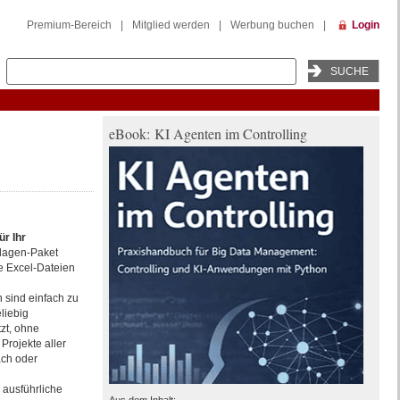
Premium-Bereich
|
Mitglied werden
|
Werbung buchen
|
Login
eBook: KI Agenten im Controlling
ür Ihr
lagen-Paket
e Excel-Dateien
 sind einfach zu
liebig
zt, ohne
Projekte aller
ach oder
 ausführliche