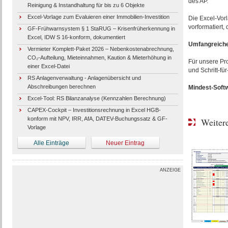
des AP.
Reinigung & Instandhaltung für bis zu 6 Objekte
Excel-Vorlage zum Evaluieren einer Immobilien-Investition
Die Excel-Vorl
vorformatiert,
GF-Frühwarnsystem § 1 StaRUG – Krisenfrüherkennung in
Excel, IDW S 16-konform, dokumentiert
Umfangreiche
Vermieter Komplett-Paket 2026 – Nebenkostenabrechnung,
CO₂-Aufteilung, Mieteinnahmen, Kaution & Mieterhöhung in
Für unsere Pr
einer Excel-Datei
und Schritt-fü
RS Anlagenverwaltung - Anlagenübersicht und
Abschreibungen berechnen
Mindest-Soft
Excel-Tool: RS Bilanzanalyse (Kennzahlen Berechnung)
CAPEX-Cockpit – Investitionsrechnung in Excel HGB-
konform mit NPV, IRR, AfA, DATEV-Buchungssatz & GF-
Weitere
Vorlage
Alle Einträge
Neuer Eintrag
ANZEIGE