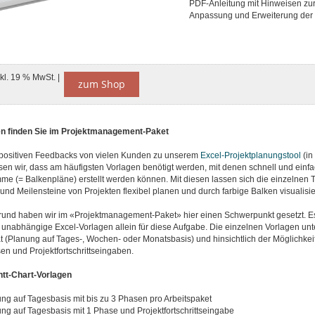
PDF-Anleitung mit Hinweisen zu
Anpassung und Erweiterung der 
nkl. 19 % MwSt. |
zum Shop
en finden Sie im Projektmanagement-Paket
positiven Feedbacks von vielen Kunden zu unserem
Excel-Projektplanungstool
(in
ssen wir, dass am häufigsten Vorlagen benötigt werden, mit denen schnell und ein
e (= Balkenpläne) erstellt werden können. Mit diesen lassen sich die einzelnen 
und Meilensteine von Projekten flexibel planen und durch farbige Balken visualisie
und haben wir im «Projektmanagement-Paket» hier einen Schwerpunkt gesetzt. Es
 unabhängige Excel-Vorlagen allein für diese Aufgabe. Die einzelnen Vorlagen unt
ät (Planung auf Tages-, Wochen- oder Monatsbasis) und hinsichtlich der Möglichke
n und Projektfortschrittseingaben.
tt-Chart-Vorlagen
ng auf Tagesbasis mit bis zu 3 Phasen pro Arbeitspaket
ng auf Tagesbasis mit 1 Phase und Projektfortschrittseingabe