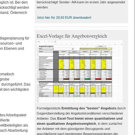
lich ist. Bei den
berücksichtigt! Sonder- AfA kann im ersten Jahr angewendet
cksichtigt werden
werden.
hland, Österreich
Jetzt hier für 29,50 EUR downloaden!
Excel-Vorlage für Angebotsvergleich
dlagenplanung für
essourcen- und
ren Ebenen und
tomatisch
 grobe
 durchgeführt. Das
it den wichtigsten
Formelgestützte
Ermittlung des "besten" Angebots
durch
Gegenüberstellung der Angebotskonditionen verschiedener
des Arbeitspaket
Anbieter. Das
Excel-Tool bietet einen quantitativen und
llierte
einen qualitativen Angebotsvergleich
, in dem zunächst
ktbeteiligten als
der Anbieter mit dem günstigsten Bezugspreis und
 nach Abarbeitung
anschließend nach bestimmten Bewertungskriterien der