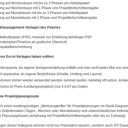
ung auf Wochenbasis mit bis zu 3 Phasen pro Arbeitspaket
ung auf Wochenbasis mit 1 Phase und Projektfortschrittseingabe
ng auf Monatsbasis mit bis zu 3 Phasen pro Arbeitspaket
ng auf Monatsbasis mit 1 Phase und Projektfortschrittseingabe
ektmanagement Vorlagen des Paketes
ktstrukturplan (PSP), modular zur Erstellung beliebiger PSP
nsteinplan/Timeline als grafische Übersicht
itspaketbeschreibung
se Excel-Vorlagen haben sollten:
itersparnis, da eigene Vorlagenerstellung entfällt und man nicht jedes Mal von v
ell anpassbar an eigene Bedürfnisse (Inhalte, Umfang und Layout)
können immer wieder verwendet werden (einmal kaufen, beliebig oft nutzen, koste
nzlos im Preis-/Leistungsvergleich (nur € 6,67 pro Datei)
ne Projektplanungstools
ch einen kostengünstigen „Werkzeugkoffer“ für Projektplanungen im Gantt-Diagram
 Zeitintervallen (Tages-, Wochen oder Monatsbasis) und unterschiedlichen Anfor
er Planungsphasen (einphasig mit Projektfortschrittseingabe oder bis zu 3-phasig).
agen dieser Kategorie können nicht nur Plandaten/-dauern, sondern auch IST-Dauer