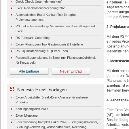
Quick Check Unternehmenskauf
einzelnen Teil
Tagesversione
Excel Reisekostenabrechnung 2025
(bereits integ
Automatisches Excel Kanban Tool für agiles
und die Schwe
Projektmanagement
RS Einkaufsverwaltung- Verwaltung von Bestellungen mit
2. Projektstr
Excel
Mit dem PSP-T
RS Fuhrpark-Controlling
ein jedes Proj
Excel- Finanzplan Tool Gastronomie & Hotellerie
Kostenplanung
RS Liquiditätsplanung XL (Excel-Tool)
Meilensteinen 
Personalkostenplanung in Excel (mit Planungsmöglichkeit
3. Meilenstei
für Kurzarbeit)
Mit dem enthal
Alle Einträge
Neuer Eintrag
generieren. Da
Planungsmetho
Ergebnis ist e
Neueste Excel-Vorlagen
Terminen herv
Excel-Arbeitshilfe: Break-Even-Analyse für mehrere
4. Arbeitspa
Produkte
Zahlungsabgleich PRO
Eine Excel-Vor
(AP) - definier
Excel Mietplaner
Beschreibung d
Ferienwohnung Komplett-Paket 2026 – Belegungskalender,
Arbeitsanweis
Buchungsverwaltung, Wirtschaftlichkeit, Rechnung,