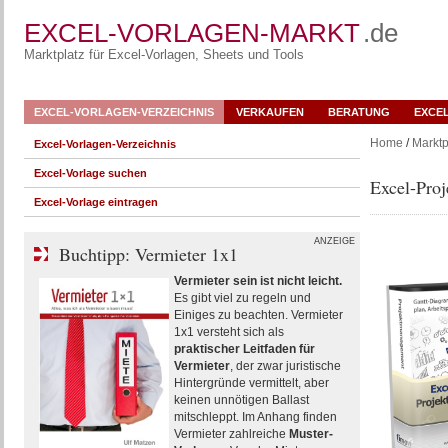
EXCEL-VORLAGEN-MARKT
.de
Marktplatz für Excel-Vorlagen, Sheets und Tools
EXCEL-VORLAGEN-VERZEICHNIS
VERKAUFEN
BERATUNG
EXCE
Home
/
Marktp
Excel-Vorlagen-Verzeichnis
Excel-Vorlage suchen
Excel-Pro
Excel-Vorlage eintragen
ANZEIGE
Buchtipp: Vermieter 1x1
Vermieter sein ist nicht leicht.
Es gibt viel zu regeln und
Einiges zu beachten. Vermieter
1x1 versteht sich als
praktischer Leitfaden für
Vermieter
, der zwar juristische
Hintergründe vermittelt, aber
keinen unnötigen Ballast
mitschleppt. Im Anhang finden
Vermieter zahlreiche
Muster-