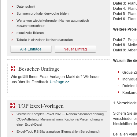
Datei 3: Plan
Datenschnitt
Datei 4: Plan
Summen pro kalenderwoche bilden
Datei 5: Planu
Datei 6: Planu
Werte von wiederkehrenden Namen automatisch
zusammenrechnen
Weitere Proj
excel zeile fixieren
Datei 7: Proje
Tabelle in einzelnen Kreisen darstellen
Datei 8: Meile
Alle Einträge
Neuer Eintrag
Datei 9: Arbe
Warum Sie die
Besucher-Umfrage
Große Ze
Wie gefällt Ihnen Excel-Vorlagen-Markt.de? Wir freuen
Individu
uns über Ihr Feedback.
Umfrage >>
Dateien 
Konkurre
1. Verschiede
TOP Excel-Vorlagen
Sichern Sie si
Vermieter Komplett-Paket 2026 – Nebenkostenabrechnung,
verschiedenen
CO₂-Aufteilung, Mieteinnahmen, Kaution & Mieterhöhung in
hinsichtlich d
einer Excel-Datei
Excel-Tool: RS Bilanzanalyse (Kennzahlen Berechnung)
Bei allen Vorl