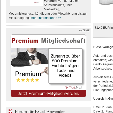
Vorlagen
: Von der Mieter-
Selbstauskunft, über
Mietvertrag,
Modernisierungsankündigung oder Mieterhöhung bis zur
Mietkündigung.
Mehr Informationen >>
71,40 EUR
i
ANZEIGE
Diese Vorlag
Aufgrund des 
enthalten) wi
Gantt-Diagramm
Arbeitspakete 
Aus diesem Gr
verschiedene,
der Periodizit
Planungsphase
Übersicht Gan
Datei 1: Planu
Forum für Excel-Anwender
Datei 2: Planu