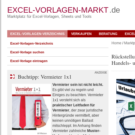
EXCEL-VORLAGEN-MARKT
.de
Marktplatz für Excel-Vorlagen, Sheets und Tools
EXCEL-VORLAGEN-VERZEICHNIS
VERKAUFEN
BERATUNG
EXCE
Home
/
Marktp
Excel-Vorlagen-Verzeichnis
Excel-Vorlage suchen
Rückstellu
Excel-Vorlage eintragen
Handels- u
ANZEIGE
Buchtipp: Vermieter 1x1
Vermieter sein ist nicht leicht.
Es gibt viel zu regeln und
Einiges zu beachten. Vermieter
1x1 versteht sich als
praktischer Leitfaden für
Vermieter
, der zwar juristische
Hintergründe vermittelt, aber
keinen unnötigen Ballast
mitschleppt. Im Anhang finden
Vermieter zahlreiche
Muster-