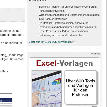
Aus dem Inhalt:
Eigene KI-Agenten für unterschiedliche Controlling-
Funktionen entwickeln
Wissensdatenbanken und Unternehmensdokumente
in KI-Agenten integrieren
Big Data im Controlling effizient analysieren
Python verständlich und praxisorientiert einsetzen
 jeden einzelnen
Excel-Prozesse mit Python automatisieren
itarbeitergruppen).
Datenanalysen mit pandas durchführen
Jetzt hier für 12,99 EUR downloaden >>
n eine Individual-
ANZEIGE
chtag, Urlaubstage,
eut genutzt werden
führlich