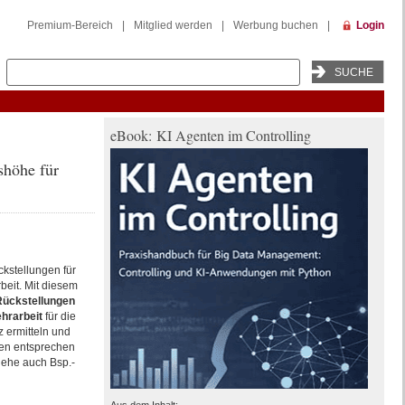
Premium-Bereich
|
Mitglied werden
|
Werbung buchen
|
Login
eBook: KI Agenten im Controlling
shöhe für
ckstellungen für
eit. Mit diesem
Rückstellungen
hrarbeit
für die
z ermitteln und
en entsprechen
iehe auch Bsp.-