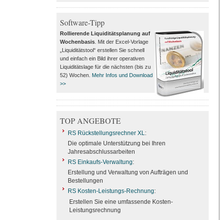
Software-Tipp
Rollierende Liquiditätsplanung auf
Wochenbasis
. Mit der Excel-Vorlage
„Liquiditätstool“ erstellen Sie schnell
und einfach ein Bild ihrer operativen
Liquiditätslage für die nächsten (bis zu
52) Wochen.
Mehr Infos und Download
>>
TOP ANGEBOTE
RS Rückstellungsrechner XL
:
Die optimale Unterstützung bei Ihren
Jahresabschlussarbeiten
RS Einkaufs-Verwaltung
:
Erstellung und Verwaltung von Aufträgen und
Bestellungen
RS Kosten-Leistungs-Rechnung
:
Erstellen Sie eine umfassende Kosten-
Leistungsrechnung