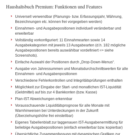
Haushaltsbuch Premium: Funktionen und Features
Universell verwendbar (Planungs- bzw. Erfassungsjahr, Währung,
Bezeichnungen etc. können frei vorgegeben werden)
Einnahmen- und Ausgabepositionen individuell veränderbar und
erweiterbar
Vollständig vorkonfiguriert: 11 Einnahmearten sowie 14
Ausgabekategorien mit jeweils 13 Ausgabearten (d.h. 182 mögliche
Ausgabepositionen bereits auswählbar vordefiniert => siehe
Screenshots).
Einfache Auswahl der Positionen durch „Drop-Down-Menus“.
Ausgabe von Jahressummen und Monatsdurchschnittswerten für alle
Einnahmen- und Ausgabenpositionen
Verschiedene Fehlerkontrollen und Integritätsprüfungen enthalten
Möglichkeit zur Eingabe der Start- und monatlichen IST-Liquidität
(Geldmittel) auf bis zur 4 Bankkonten (bzw. Kasse)
Plan-IST Abweichungen erkennbar
Vorausschauende Liquiditätsprognose für alle Monate mit
Warnhinweisen bei Unterdeckungen in der Zukunft
(Überziehungshöhe frei einstellbar)
Eigenes Tabellenblatt zur taggenauen IST-Ausgabenermittlung für
beliebige Ausgabepositionen (einfach erweiterbar bzw. kopierbar)
Übersichtliche Zusammenfassung mit dynamischen Grafiken zur