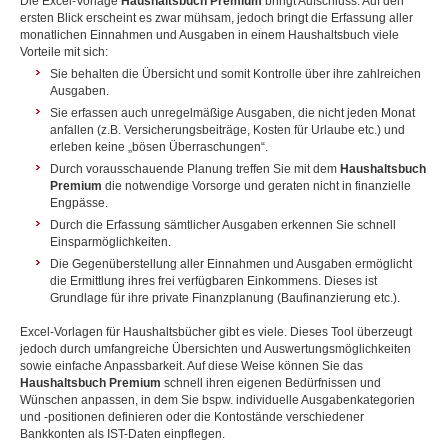
Die Excel-Vorlage
Haushaltsbuch Premium
bringt Aufschluss. Auf den
ersten Blick erscheint es zwar mühsam, jedoch bringt die Erfassung aller
monatlichen Einnahmen und Ausgaben in einem Haushaltsbuch viele
Vorteile mit sich:
Sie behalten die Übersicht und somit Kontrolle über ihre zahlreichen
Ausgaben.
Sie erfassen auch unregelmäßige Ausgaben, die nicht jeden Monat
anfallen (z.B. Versicherungsbeiträge, Kosten für Urlaube etc.) und
erleben keine „bösen Überraschungen“.
Durch vorausschauende Planung treffen Sie mit dem
Haushaltsbuch
Premium
die notwendige Vorsorge und geraten nicht in finanzielle
Engpässe.
Durch die Erfassung sämtlicher Ausgaben erkennen Sie schnell
Einsparmöglichkeiten.
Die Gegenüberstellung aller Einnahmen und Ausgaben ermöglicht
die Ermittlung ihres frei verfügbaren Einkommens. Dieses ist
Grundlage für ihre private Finanzplanung (Baufinanzierung etc.).
Excel-Vorlagen für Haushaltsbücher gibt es viele. Dieses Tool überzeugt
jedoch durch umfangreiche Übersichten und Auswertungsmöglichkeiten
sowie einfache Anpassbarkeit. Auf diese Weise können Sie das
Haushaltsbuch Premium
schnell ihren eigenen Bedürfnissen und
Wünschen anpassen, in dem Sie bspw. individuelle Ausgabenkategorien
und -positionen definieren oder die Kontostände verschiedener
Bankkonten als IST-Daten einpflegen.