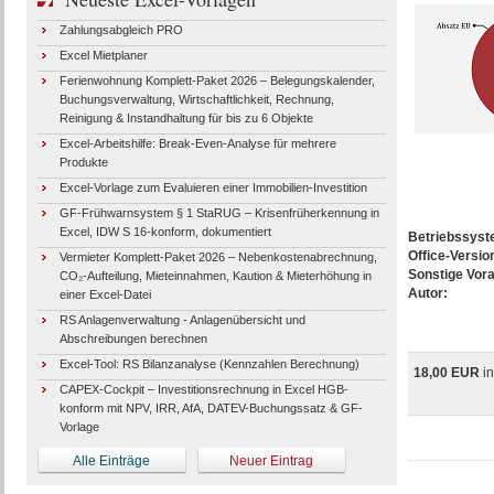
Zahlungsabgleich PRO
Excel Mietplaner
Ferienwohnung Komplett-Paket 2026 – Belegungskalender,
Buchungsverwaltung, Wirtschaftlichkeit, Rechnung,
Reinigung & Instandhaltung für bis zu 6 Objekte
Excel-Arbeitshilfe: Break-Even-Analyse für mehrere
Produkte
Excel-Vorlage zum Evaluieren einer Immobilien-Investition
GF-Frühwarnsystem § 1 StaRUG – Krisenfrüherkennung in
Excel, IDW S 16-konform, dokumentiert
Betriebssys
Office-Versio
Vermieter Komplett-Paket 2026 – Nebenkostenabrechnung,
Sonstige Vor
CO₂-Aufteilung, Mieteinnahmen, Kaution & Mieterhöhung in
Autor:
einer Excel-Datei
RS Anlagenverwaltung - Anlagenübersicht und
Abschreibungen berechnen
Excel-Tool: RS Bilanzanalyse (Kennzahlen Berechnung)
18,00 EUR
i
CAPEX-Cockpit – Investitionsrechnung in Excel HGB-
konform mit NPV, IRR, AfA, DATEV-Buchungssatz & GF-
Vorlage
Alle Einträge
Neuer Eintrag