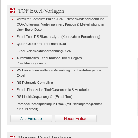
TOP Excel-Vorlagen
Vermieter Komplett-Paket 2026 – Nebenkostenabrechnung,
CO₂-Aufteilung, Mieteinnahmen, Kaution & Mieterhöhung in
einer Excel-Datei
Excel-Tool: RS Bilanzanalyse (Kennzahlen Berechnung)
Quick Check Unternehmenskauf
Excel Reisekostenabrechnung 2025
Automatisches Excel Kanban Tool für agiles
Projektmanagement
RS Einkaufsverwaltung- Verwaltung von Bestellungen mit
Excel
RS Fuhrpark-Controlling
Excel- Finanzplan Tool Gastronomie & Hotellerie
RS Liquiditätsplanung XL (Excel-Tool)
Personalkostenplanung in Excel (mit Planungsmöglichkeit
für Kurzarbeit)
Alle Einträge
Neuer Eintrag
Neueste Excel-Vorlagen