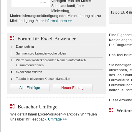
Vorlagen
: Von der Mieter-
Selbstauskunft, über
Mietvertrag,
18,00 EUR
i
Modernisierungsankündigung oder Mieterhöhung bis zur
Mietkündigung.
Mehr Informationen >>
Eine Eigenheit
Forum für Excel-Anwender
Kantenlängen 
Die Diagramme 
Datenschnitt
Summen pro kalenderwoche bilden
Das Tool ist i
Werte von wiederkehrenden Namen automatisch
Sie benötigen 
zusammenrechnen
auskennen, ist
excel zeile fixieren
des Tools kon
Tabelle in einzelnen Kreisen darstellen
Farbverläufe, M
Formatierung 
Alle Einträge
Neuer Eintrag
individuell for
Diese Anwendun
Besucher-Umfrage
Weitere
Wie gefällt Ihnen Excel-Vorlagen-Markt.de? Wir freuen
uns über Ihr Feedback.
Umfrage >>