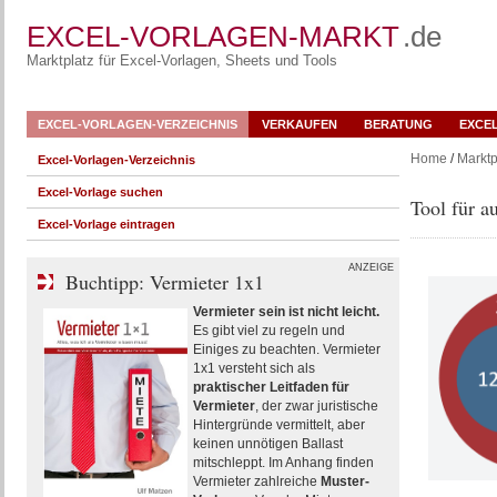
EXCEL-VORLAGEN-MARKT
.de
Marktplatz für Excel-Vorlagen, Sheets und Tools
EXCEL-VORLAGEN-VERZEICHNIS
VERKAUFEN
BERATUNG
EXCE
Home
/
Marktp
Excel-Vorlagen-Verzeichnis
Excel-Vorlage suchen
Tool für a
Excel-Vorlage eintragen
ANZEIGE
Buchtipp: Vermieter 1x1
Vermieter sein ist nicht leicht.
Es gibt viel zu regeln und
Einiges zu beachten. Vermieter
1x1 versteht sich als
praktischer Leitfaden für
Vermieter
, der zwar juristische
Hintergründe vermittelt, aber
keinen unnötigen Ballast
mitschleppt. Im Anhang finden
Vermieter zahlreiche
Muster-