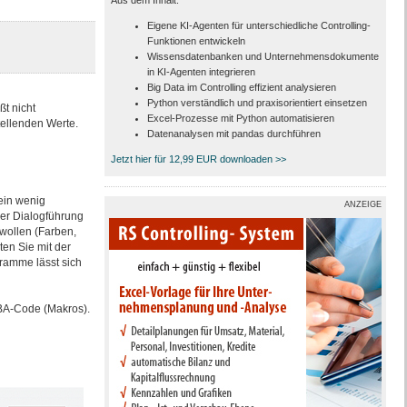
Aus dem Inhalt:
Eigene KI-Agenten für unterschiedliche Controlling-
Funktionen entwickeln
Wissensdatenbanken und Unternehmensdokumente
in KI-Agenten integrieren
Big Data im Controlling effizient analysieren
Python verständlich und praxisorientiert einsetzen
t nicht
Excel-Prozesse mit Python automatisieren
ellenden Werte.
Datenanalysen mit pandas durchführen
Jetzt hier für 12,99 EUR downloaden >>
ein wenig
ANZEIGE
 der Dialogführung
wollen (Farben,
ten Sie mit der
ramme lässt sich
VBA-Code (Makros).