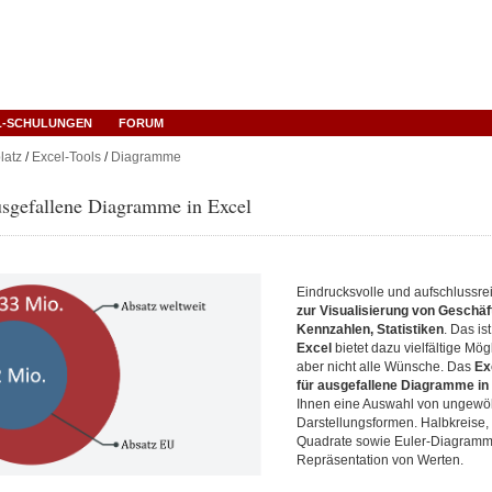
L-SCHULUNGEN
FORUM
latz
/
Excel-Tools
/
Diagramme
usgefallene Diagramme in Excel
Eindrucksvolle und aufschlussr
zur Visualisierung von Geschäf
Kennzahlen, Statistiken
. Das is
Excel
bietet dazu vielfältige Mögl
aber nicht alle Wünsche. Das
Ex
für ausgefallene Diagramme in
Ihnen eine Auswahl von ungewö
Darstellungsformen. Halbkreise,
Quadrate sowie Euler-Diagramm
Repräsentation von Werten.