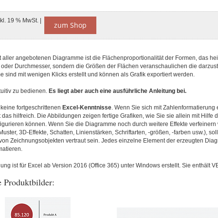
nkl. 19 % MwSt. |
zum Shop
 aller angebotenen Diagramme ist die Flächenproportionalität der Formen, das heiß
oder Durchmesser, sondern die Größen der Flächen veranschaulichen die darzust
sind mit wenigen Klicks erstellt und können als Grafik exportiert werden.
ntuitiv zu bedienen.
Es liegt aber auch eine ausführliche Anleitung bei.
keine fortgeschrittenen
Excel-Kenntnisse
. Wenn Sie sich mit Zahlenformatierung 
 das hilfreich. Die Abbildungen zeigen fertige Grafiken, wie Sie sie allein mit Hilfe
figurieren können. Wenn Sie die Diagramme noch durch weitere Effekte verfeinern 
uster, 3D-Effekte, Schatten, Linienstärken, Schriftarten, -größen, -farben usw.), soll
von Zeichnungsobjekten vertraut sein. Jedes einzelne Element der erzeugten Diag
matieren.
g ist für Excel ab Version 2016 (Office 365) unter Windows erstellt. Sie enthält 
 Produktbilder: