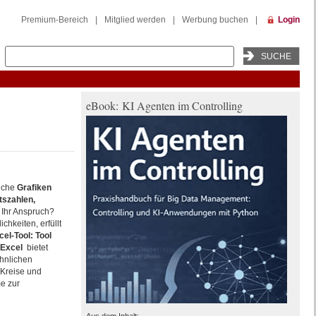
Premium-Bereich
|
Mitglied werden
|
Werbung buchen
|
Login
eBook: KI Agenten im Controlling
eiche
Grafiken
tszahlen,
t Ihr Anspruch?
ichkeiten, erfüllt
cel-Tool: Tool
 Excel
bietet
hnlichen
 Kreise und
e zur